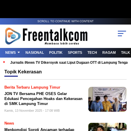
SCROLL TO CONTINUE WITH CONTENT
NEWS
NASIONAL
POLITIK
SPORTS
TECH
RAGAM
TALK
Jurnalis iNews TV Dikeroyok saat Liput Dugaan OTT di Lampung Tenga
Topik
Kekerasan
Berita Terbaru Lampung Timur
JON TV Bersama PHE OSES Gelar
Edukasi Pencegahan Hoaks dan Kekerasan
di SMK Lampung Timur
Kamis, 13 November 2025 - 17:08 WIB
News
Menkomdigi Soroti Ancaman terhadap