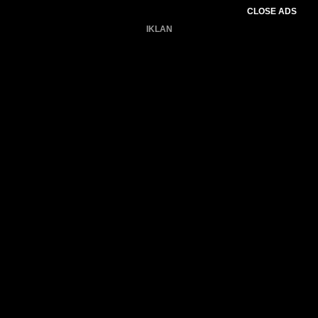
CLOSE ADS
IKLAN
Belum ada produk.
Gagal memuat data cuaca.