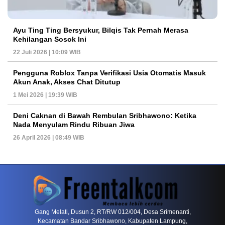
Ayu Ting Ting Bersyukur, Bilqis Tak Pernah Merasa
Kehilangan Sosok Ini
22 Juli 2026 | 10:09 WIB
Pengguna Roblox Tanpa Verifikasi Usia Otomatis Masuk
Akun Anak, Akses Chat Ditutup
1 Mei 2026 | 19:39 WIB
Deni Caknan di Bawah Rembulan Sribhawono: Ketika
Nada Menyulam Rindu Ribuan Jiwa
26 April 2026 | 08:49 WIB
PETIR800 LOGIN
PETIR800
Poker Online Menghadirkan Persaingan Yang M
Gang Melati, Dusun 2, RT/RW 012/004, Desa Srimenanti,
Kecamatan Bandar Sribhawono, Kabupaten Lampung,