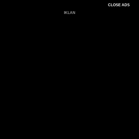
CLOSE ADS
IKLAN
Belum ada produk.
Gagal memuat data cuaca.