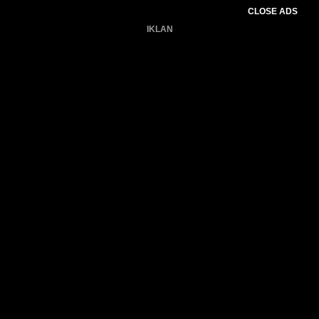
CLOSE ADS
IKLAN
Belum ada produk.
Gagal memuat data cuaca.