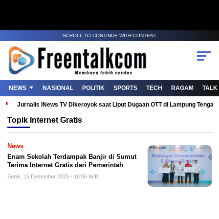
SCROLL TO CONTINUE WITH CONTENT
NEWS
NASIONAL
POLITIK
SPORTS
TECH
RAGAM
TALK
Jurnalis iNews TV Dikeroyok saat Liput Dugaan OTT di Lampung Tenga
Topik
Internet Gratis
News
Enam Sekolah Terdampak Banjir di Sumut
Terima Internet Gratis dari Pemerintah
Senin, 15 Desember 2025 - 10:06 WIB