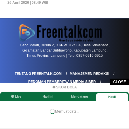
26 April 2026 | 08:49 WIB
PETIR800 LOGIN
PETIR800
Baccarat Dan Evolusi Game Meja Digital Mode
Gang Melati, Dusun 2, RT/RW 012/004, Desa Srimenanti,
Kecamatan Bandar Sribhawono, Kabupaten Lampung,
Timur, Provinsi Lampung | Telp: 0857-0916-6915
TENTANG FREENTALK.COM
MANAJEMEN REDAKSI
PEDOMAN PEMBERITAAN MEDIA SIBER
CLOSE
⚽ SKOR BOLA
PEDOMAN PEMBERITAAN RAMAH ANAK
🔴 Live
Hari Ini
Mendatang
Hasil
KOREKSI & KLARIFIKASI
KEBIJAKAN IKLAN / ADVERTORIAL
KEBIJAKAN PRIVASI
DISCLAIMER
Memuat data...
©FREENTALK.COM