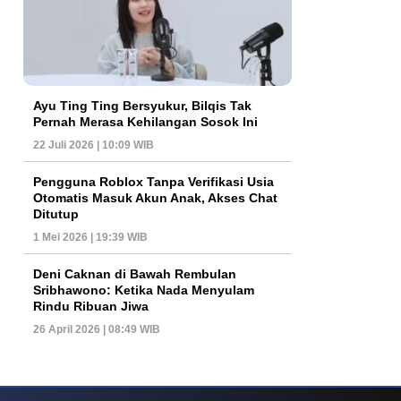
Ayu Ting Ting Bersyukur, Bilqis Tak
Pernah Merasa Kehilangan Sosok Ini
22 Juli 2026 | 10:09 WIB
Pengguna Roblox Tanpa Verifikasi Usia
Otomatis Masuk Akun Anak, Akses Chat
Ditutup
1 Mei 2026 | 19:39 WIB
Deni Caknan di Bawah Rembulan
Sribhawono: Ketika Nada Menyulam
Rindu Ribuan Jiwa
26 April 2026 | 08:49 WIB
ys Dan Popularitas Yang Terus Bertahan Hingga Kini
Poker Online Kembali 