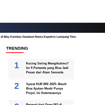
ah di Way Kambas Gunakan Nama Kapolres Lampung Timur
Fitur Nearby
TRENDING
Kucing Sering Mengikutimu?
Ini 9 Pertanda yang Bisa Jadi
Pesan dari Alam Semesta
Syarat KUR BRI 2025: Masih
Bisa Ajukan Meski Punya
Pinjol, Ini Ketentuannya
Berawal dari Open BO di