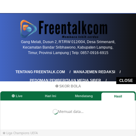
PETIR800 LOGIN
PETIR800
Bagaimana Kasino Online Menjadi Bagian Pentin
Gang Melati, Dusun 2, RT/RW 012/004, Desa Srimenanti,
Kecamatan Bandar Sribhawono, Kabupaten Lampung,
Timur, Provinsi Lampung | Telp: 0857-0916-6915
TENTANG FREENTALK.COM
MANAJEMEN REDAKSI
PEDOMAN PEMBERITAAN MEDIA SIBER
CLOSE
⚽ SKOR BOLA
PEDOMAN PEMBERITAAN RAMAH ANAK
🔴 Live
Hari Ini
Mendatang
Hasil
KOREKSI & KLARIFIKASI
KEBIJAKAN IKLAN / ADVERTORIAL
KEBIJAKAN PRIVASI
DISCLAIMER
Memuat data...
©FREENTALK.COM
⚽ Liga Champions UEFA