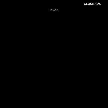
CLOSE ADS
IKLAN
Belum ada produk.
Gagal memuat data cuaca.