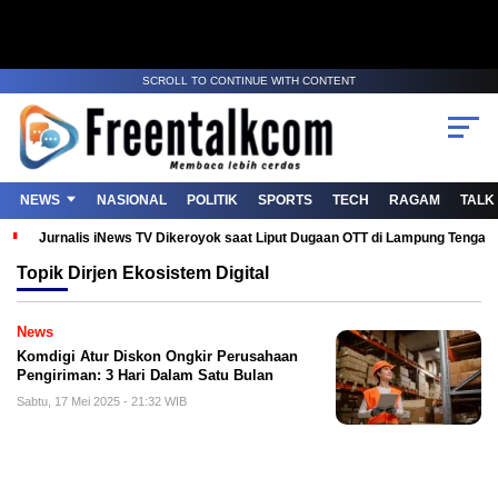
SCROLL TO CONTINUE WITH CONTENT
NEWS
NASIONAL
POLITIK
SPORTS
TECH
RAGAM
TALK
Jurnalis iNews TV Dikeroyok saat Liput Dugaan OTT di Lampung Tenga
Topik
Dirjen Ekosistem Digital
News
Komdigi Atur Diskon Ongkir Perusahaan
Pengiriman: 3 Hari Dalam Satu Bulan
Sabtu, 17 Mei 2025 - 21:32 WIB