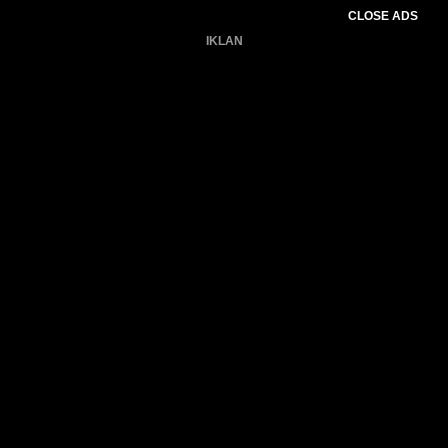
CLOSE ADS
IKLAN
Belum ada produk.
Gagal memuat data cuaca.