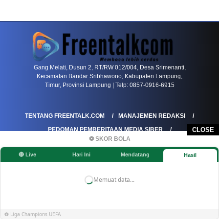
PETIR800 LOGIN
PETIR800
Bagaimana Kasino Online Menjadi Bagian Pentin
Gang Melati, Dusun 2, RT/RW 012/004, Desa Srimenanti,
Kecamatan Bandar Sribhawono, Kabupaten Lampung,
Timur, Provinsi Lampung | Telp: 0857-0916-6915
TENTANG FREENTALK.COM
MANAJEMEN REDAKSI
PEDOMAN PEMBERITAAN MEDIA SIBER
CLOSE
⚽ SKOR BOLA
PEDOMAN PEMBERITAAN RAMAH ANAK
🔴 Live
Hari Ini
Mendatang
Hasil
KOREKSI & KLARIFIKASI
KEBIJAKAN IKLAN / ADVERTORIAL
KEBIJAKAN PRIVASI
DISCLAIMER
Memuat data...
©FREENTALK.COM
⚽ Liga Champions UEFA