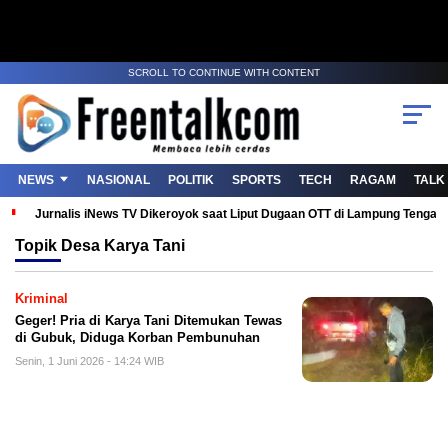
SCROLL TO CONTINUE WITH CONTENT
NEWS
NASIONAL
POLITIK
SPORTS
TECH
RAGAM
TALK
Jurnalis iNews TV Dikeroyok saat Liput Dugaan OTT di Lampung Tenga
Topik
Desa Karya Tani
Kriminal
Geger! Pria di Karya Tani Ditemukan Tewas
di Gubuk, Diduga Korban Pembunuhan
Senin, 1 Juni 2026 - 14:24 WIB