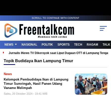
SCROLL TO CONTINUE WITH CONTENT
NEWS
NASIONAL
POLITIK
SPORTS
TECH
RAGAM
TALK
Jurnalis iNews TV Dikeroyok saat Liput Dugaan OTT di Lampung Tenga
Topik
Budidaya Ikan Lampung Timur
News
Kelompok Pembudidaya Ikan di Lampung
Timur Sumringah, Hasil Panen Udang
Vaname Melimpah
Sabtu, 26 Oktober 2024 - 19:41 WIB