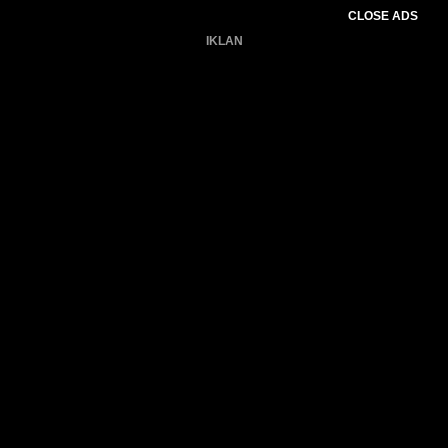
CLOSE ADS
IKLAN
Belum ada produk.
Gagal memuat data cuaca.