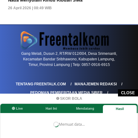
26 April 2026 | 08:49 WIB
PETIR800 LOGIN
PETIR800
Tren Mobile Entertainment Terus Mendorong M
Gang Melati, Dusun 2, RT/RW 012/004, Desa Srimenanti,
Kecamatan Bandar Sribhawono, Kabupaten Lampung,
Timur, Provinsi Lampung | Telp: 0857-0916-6915
TENTANG FREENTALK.COM
MANAJEMEN REDAKSI
PEDOMAN PEMBERITAAN MEDIA SIBER
CLOSE
⚽ SKOR BOLA
PEDOMAN PEMBERITAAN RAMAH ANAK
🔴 Live
Hari Ini
Mendatang
Hasil
KOREKSI & KLARIFIKASI
KEBIJAKAN IKLAN / ADVERTORIAL
KEBIJAKAN PRIVASI
DISCLAIMER
Memuat data...
©FREENTALK.COM