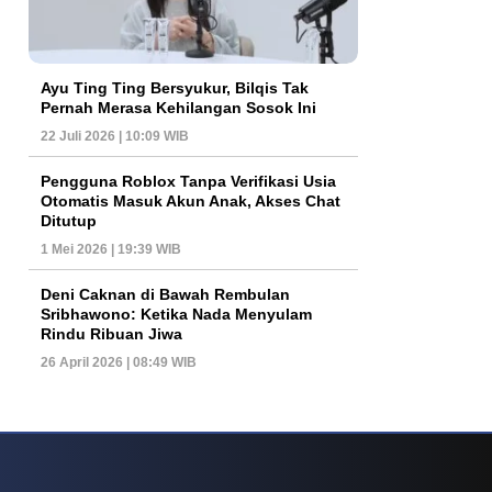
Ayu Ting Ting Bersyukur, Bilqis Tak
Pernah Merasa Kehilangan Sosok Ini
22 Juli 2026 | 10:09 WIB
Pengguna Roblox Tanpa Verifikasi Usia
Otomatis Masuk Akun Anak, Akses Chat
Ditutup
1 Mei 2026 | 19:39 WIB
Deni Caknan di Bawah Rembulan
Sribhawono: Ketika Nada Menyulam
Rindu Ribuan Jiwa
26 April 2026 | 08:49 WIB
ys Dan Popularitas Yang Terus Bertahan Hingga Kini
Poker Online Kembali 