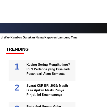
ah di Way Kambas Gunakan Nama Kapolres Lampung Timur
Fitur Nearby
TRENDING
Kucing Sering Mengikutimu?
Ini 9 Pertanda yang Bisa Jadi
Pesan dari Alam Semesta
Syarat KUR BRI 2025: Masih
Bisa Ajukan Meski Punya
Pinjol, Ini Ketentuannya
Braja Asri Segera Gelar