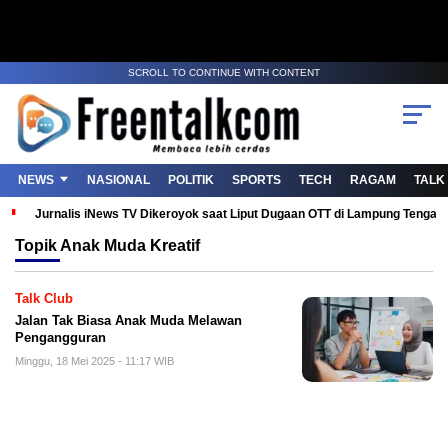
SCROLL TO CONTINUE WITH CONTENT
NEWS
NASIONAL
POLITIK
SPORTS
TECH
RAGAM
TALK
Jurnalis iNews TV Dikeroyok saat Liput Dugaan OTT di Lampung Tenga
Topik
Anak Muda Kreatif
Talk Club
Jalan Tak Biasa Anak Muda Melawan
Pengangguran
Minggu, 18 Mei 2025 - 11:17 WIB