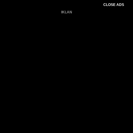
CLOSE ADS
IKLAN
Belum ada produk.
Gagal memuat data cuaca.