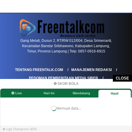
PETIR800 LOGIN
PETIR800
Baccarat Dan Evolusi Game Meja Digital Mode
Gang Melati, Dusun 2, RT/RW 012/004, Desa Srimenanti,
Kecamatan Bandar Sribhawono, Kabupaten Lampung,
Timur, Provinsi Lampung | Telp: 0857-0916-6915
TENTANG FREENTALK.COM
MANAJEMEN REDAKSI
PEDOMAN PEMBERITAAN MEDIA SIBER
CLOSE
⚽ SKOR BOLA
PEDOMAN PEMBERITAAN RAMAH ANAK
🔴 Live
Hari Ini
Mendatang
Hasil
KOREKSI & KLARIFIKASI
KEBIJAKAN IKLAN / ADVERTORIAL
KEBIJAKAN PRIVASI
DISCLAIMER
Memuat data...
©FREENTALK.COM
⚽ Liga Champions UEFA