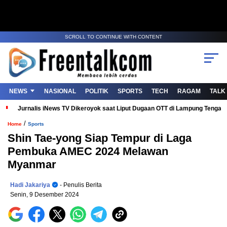
SCROLL TO CONTINUE WITH CONTENT
NEWS
NASIONAL
POLITIK
SPORTS
TECH
RAGAM
TALK
Jurnalis iNews TV Dikeroyok saat Liput Dugaan OTT di Lampung Tenga
/
Home
Sports
Shin Tae-yong Siap Tempur di Laga
Pembuka AMEC 2024 Melawan
Myanmar
Hadi Jakariya
- Penulis Berita
Senin, 9 Desember 2024