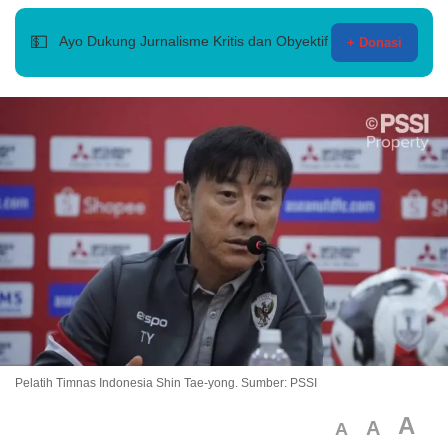
💵
Ayo Dukung Jurnalisme Kritis dan Obyektif
+ Donasi
Pelatih Timnas Indonesia Shin Tae-yong. Sumber: PSSI
A
A
A