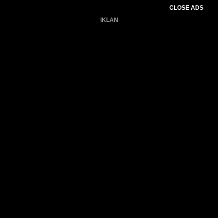
CLOSE ADS
IKLAN
Belum ada produk.
Gagal memuat data cuaca.