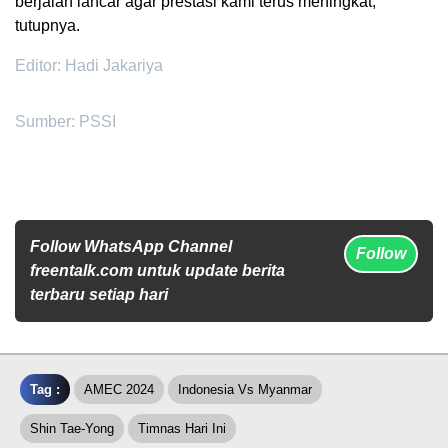
berjalan lancar agar prestasi kami terus meningkat,”
tutupnya.
Editor: Hadi Jakariya
Sumber: PSSI
Follow WhatsApp Channel
Follow
freentalk.com untuk update berita
terbaru setiap hari
Tag :
AMEC 2024
Indonesia Vs Myanmar
Shin Tae-Yong
Timnas Hari Ini