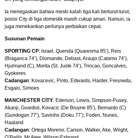
Ia menegaskan bahwa meski kalah tiga kali berturut-turut,
posisi City di liga domestik masih cukup aman. Namun, ia
juga menekankan perlunya perbaikan cepat.
Susunan Pemain
SPORTING CP
: Israel, Quenda (Quaresma 85’), Reis
(Braganca 74’), Diomande, Debast, Araujo (Catamo 74’),
Hjulmand (C), Morita (St. Juste 74’), Trincao, Goncalves,
Gyokeres
Cadangan
: Kovacevic, Pinto, Edwards, Harder, Fresneda,
Esgaio, Simoes
MANCHESTER CITY
: Ederson, Lewis, Simpson-Pusey,
Akanji, Gvardiol, Kovacic (De Bruyne 85’), Bernardo (C)
(Gundogan 77’), Savinho (Doku 77’), Foden, Nunes,
Haaland
Cadangan
: Ortega Moreno, Carson, Walker, Ake, Wright,
O’Reilly, McAtee, Wilson-Esbrand