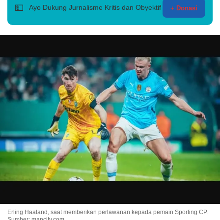
💵
Ayo Dukung Jurnalisme Kritis dan Obyektif
+ Donasi
Erling Haaland, saat memberikan perlawanan kepada pemain Sporting CP.
Sumber: mancity.com