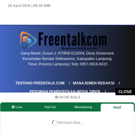
26 April 2026 | 08:49 WIB
PETIR800 LOGIN
PETIR800
Baccarat Dan Evolusi Game Meja Digital Mode
Gang Melati, Dusun 2, RT/RW 012/004, Desa Srimenanti,
Kecamatan Bandar Sribhawono, Kabupaten Lampung,
Timur, Provinsi Lampung | Telp: 0857-0916-6915
TENTANG FREENTALK.COM
MANAJEMEN REDAKSI
CLOSE
PEDOMAN PEMBERITAAN MEDIA SIBER
⚽ SKOR BOLA
PEDOMAN PEMBERITAAN RAMAH ANAK
🔴 Live
Hari Ini
Mendatang
Hasil
KOREKSI & KLARIFIKASI
KEBIJAKAN IKLAN / ADVERTORIAL
KEBIJAKAN PRIVASI
DISCLAIMER
Memuat data...
©FREENTALK.COM