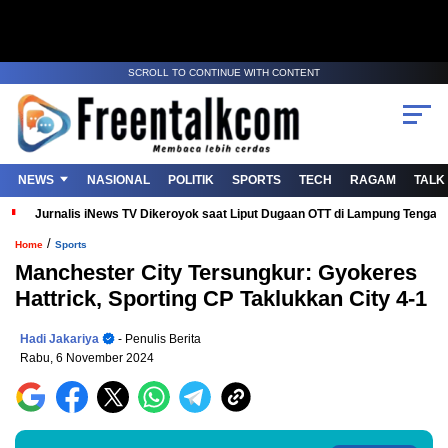
SCROLL TO CONTINUE WITH CONTENT
NEWS
NASIONAL
POLITIK
SPORTS
TECH
RAGAM
TALK
Jurnalis iNews TV Dikeroyok saat Liput Dugaan OTT di Lampung Tenga
/
Home
Sports
Manchester City Tersungkur: Gyokeres
Hattrick, Sporting CP Taklukkan City 4-1
Hadi Jakariya
- Penulis Berita
Rabu, 6 November 2024