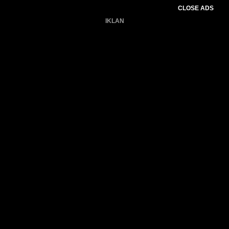
CLOSE ADS
IKLAN
Belum ada produk.
Gagal memuat data cuaca.