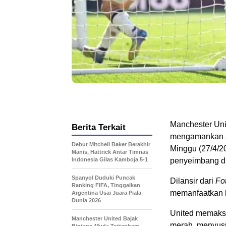
Manchester Uni
Berita Terkait
mengamankan sa
Debut Mitchell Baker Berakhir
Minggu (27/4/2
Manis, Hattrick Antar Timnas
Indonesia Gilas Kamboja 5-1
penyeimbang dr
Spanyol Duduki Puncak
Dilansir dari
Fo
Ranking FIFA, Tinggalkan
memanfaatkan b
Argentina Usai Juara Piala
Dunia 2026
United memaksi
Manchester United Bajak
merah, menyusu
Bintang Muda Tottenham,