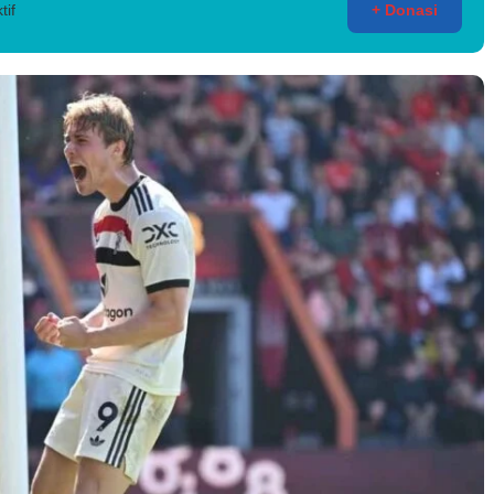
tif
+ Donasi