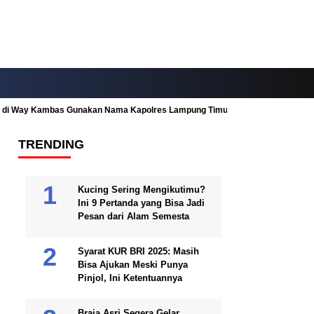
ah di Way Kambas Gunakan Nama Kapolres Lampung Timur
Fitur Nearby
TRENDING
Kucing Sering Mengikutimu?
Ini 9 Pertanda yang Bisa Jadi
Pesan dari Alam Semesta
Syarat KUR BRI 2025: Masih
Bisa Ajukan Meski Punya
Pinjol, Ini Ketentuannya
Braja Asri Segera Gelar