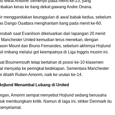
ulu lewat Antoine Semenyo pada menit ke-23, yang
bakan keras ke tiang dekat gawang Andre Onana.
r menggandakan keunggulan di awal babak kedua, sebelum
s Dango Ouattara menghantam tiang pada menit ke-60.
rubah saat Evanilson dikeluarkan dari lapangan 20 menit
. Manchester United kemudian terus menekan, dengan
ason Mount dan Bruno Fernandes, sebelum akhirnya Hojlund
l imbang melalui gol keempatnya di Liga Inggris musim ini.
uat Bournemouth tetap bertahan di posisi ke-10 klasemen
al menyalip ke peringkat kedelapan. Sementara Manchester
ni dilatih Ruben Amorim, naik ke urutan ke-14.
 Hojlund Menambal Lubang di United
ingan, Amorim sempat menyebut Hojlund sedang berusaha
ntuk membungkam kritik. Namun di laga ini, striker Denmark itu
 penyelamat.