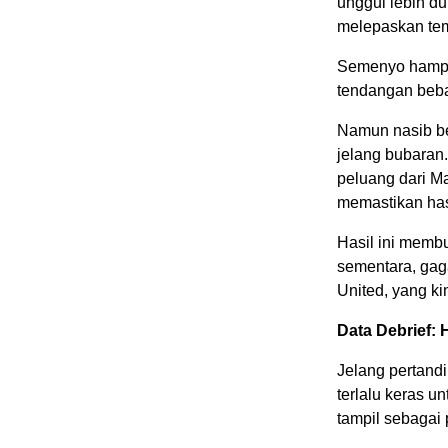
unggul lebih d
melepaskan tem
Semenyo hampi
tendangan beba
Namun nasib be
jelang bubaran
peluang dari M
memastikan hasi
Hasil ini memb
sementara, gag
United, yang ki
Data Debrief:
Jelang pertand
terlalu keras u
tampil sebagai