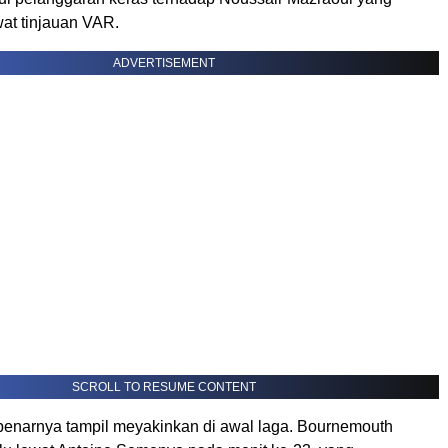
wat tinjauan VAR.
ADVERTISEMENT
SCROLL TO RESUME CONTENT
enarnya tampil meyakinkan di awal laga. Bournemouth