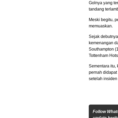
Golnya yang te
tandang terlamb
Meski begitu, 
memuaskan.
Sejak debutnya
kemenangan dari
Southampton (1 
Tottenham Hotsp
Sementara itu,
pernah didapat
setelah insiden
Follow What
update berita