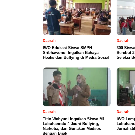
Daerah
Daerah
IWO Edukasi Siswa SMPN
300 Sisw
Sribhawono, Ingatkan Bahaya
Berebut 31
Hoaks dan Bullying di Media Sosial
Seleksi B
Daerah
Daerah
Titin Wahyuni Ingatkan Siswa MI
IWO Lamp
Labuhanratu 4 Jauhi Bullying,
Labuhanra
Narkoba, dan Gunakan Medsos
Jurnalisti
dengan Bijak