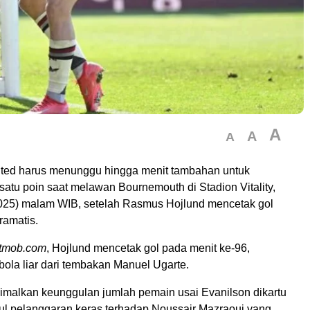
A
A
A
ted harus menunggu hingga menit tambahan untuk
tu poin saat melawan Bournemouth di Stadion Vitality,
025) malam WIB, setelah Rasmus Hojlund mencetak gol
amatis.
tmob.com
, Hojlund mencetak gol pada menit ke-96,
ola liar dari tembakan Manuel Ugarte.
malkan keunggulan jumlah pemain usai Evanilson dikartu
l pelanggaran keras terhadap Noussair Mazraoui yang