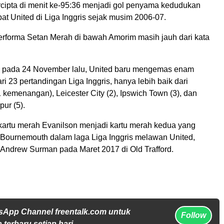
rcipta di menit ke-95:36 menjadi gol penyama kedudukan
at United di Liga Inggris sejak musim 2006-07.
performa Setan Merah di bawah Amorim masih jauh dari kata
 pada 24 November lalu, United baru mengemas enam
 23 pertandingan Liga Inggris, hanya lebih baik dari
kemenangan), Leicester City (2), Ipswich Town (3), dan
ur (5).
 kartu merah Evanilson menjadi kartu merah kedua yang
 Bournemouth dalam laga Liga Inggris melawan United,
 Andrew Surman pada Maret 2017 di Old Trafford.
sApp Channel freentalk.com untuk
Follow
 terbaru setiap hari