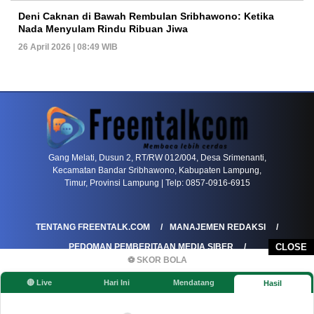
Deni Caknan di Bawah Rembulan Sribhawono: Ketika
Nada Menyulam Rindu Ribuan Jiwa
26 April 2026 | 08:49 WIB
PETIR800 LOGIN
PETIR800
Baccarat Dan Evolusi Game Meja Digital Mode
Gang Melati, Dusun 2, RT/RW 012/004, Desa Srimenanti,
Kecamatan Bandar Sribhawono, Kabupaten Lampung,
Timur, Provinsi Lampung | Telp: 0857-0916-6915
TENTANG FREENTALK.COM
MANAJEMEN REDAKSI
PEDOMAN PEMBERITAAN MEDIA SIBER
CLOSE
⚽ SKOR BOLA
PEDOMAN PEMBERITAAN RAMAH ANAK
🔴 Live
Hari Ini
Mendatang
Hasil
KOREKSI & KLARIFIKASI
KEBIJAKAN IKLAN / ADVERTORIAL
KEBIJAKAN PRIVASI
DISCLAIMER