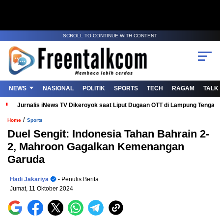
SCROLL TO CONTINUE WITH CONTENT
NEWS
NASIONAL
POLITIK
SPORTS
TECH
RAGAM
TALK
Jurnalis iNews TV Dikeroyok saat Liput Dugaan OTT di Lampung Tenga
/
Home
Sports
Duel Sengit: Indonesia Tahan Bahrain 2-
2, Mahroon Gagalkan Kemenangan
Garuda
Hadi Jakariya
- Penulis Berita
Jumat, 11 Oktober 2024