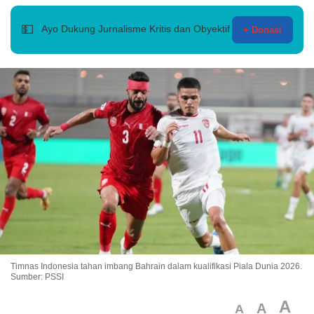
💵
Ayo Dukung Jurnalisme Kritis dan Obyektif
+ Donasi
Timnas Indonesia tahan imbang Bahrain dalam kualifikasi Piala Dunia 2026.
Sumber: PSSI
A
A
A