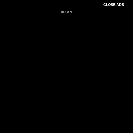
CLOSE ADS
IKLAN
Belum ada produk.
Gagal memuat data cuaca.