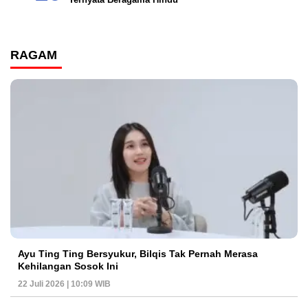
RAGAM
Ayu Ting Ting Bersyukur, Bilqis Tak Pernah Merasa
Kehilangan Sosok Ini
22 Juli 2026 | 10:09 WIB