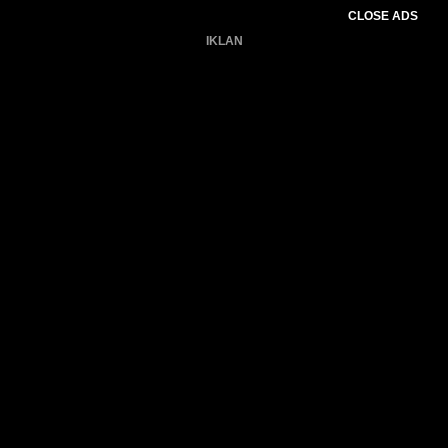
CLOSE ADS
IKLAN
Belum ada produk.
Gagal memuat data cuaca.