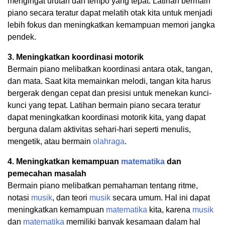
mengingat urutan dan tempo yang tepat. Latihan bermain
piano secara teratur dapat melatih otak kita untuk menjadi
lebih fokus dan meningkatkan kemampuan memori jangka
pendek.
3. Meningkatkan koordinasi motorik
Bermain piano melibatkan koordinasi antara otak, tangan,
dan mata. Saat kita memainkan melodi, tangan kita harus
bergerak dengan cepat dan presisi untuk menekan kunci-
kunci yang tepat. Latihan bermain piano secara teratur
dapat meningkatkan koordinasi motorik kita, yang dapat
berguna dalam aktivitas sehari-hari seperti menulis,
mengetik, atau bermain
olahraga
.
4. Meningkatkan kemampuan
matematika
dan
pemecahan masalah
Bermain piano melibatkan pemahaman tentang ritme,
notasi
musik
, dan teori
musik
secara umum. Hal ini dapat
meningkatkan kemampuan
matematika
kita, karena
musik
dan
matematika
memiliki banyak kesamaan dalam hal