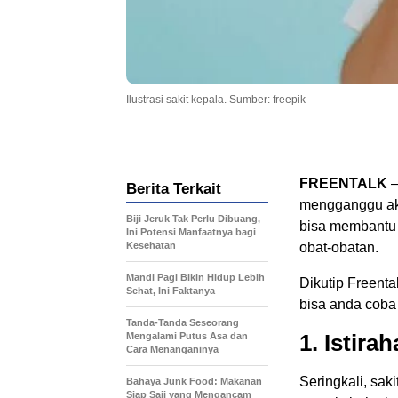
Ilustrasi sakit kepala. Sumber: freepik
FREENTALK
–
Berita Terkait
mengganggu akt
Biji Jeruk Tak Perlu Dibuang,
bisa membantu 
Ini Potensi Manfaatnya bagi
Kesehatan
obat-obatan.
Mandi Pagi Bikin Hidup Lebih
Dikutip Freenta
Sehat, Ini Faktanya
bisa anda coba
Tanda-Tanda Seseorang
1. Istira
Mengalami Putus Asa dan
Cara Menanganinya
Seringkali, saki
Bahaya Junk Food: Makanan
Siap Saji yang Mengancam