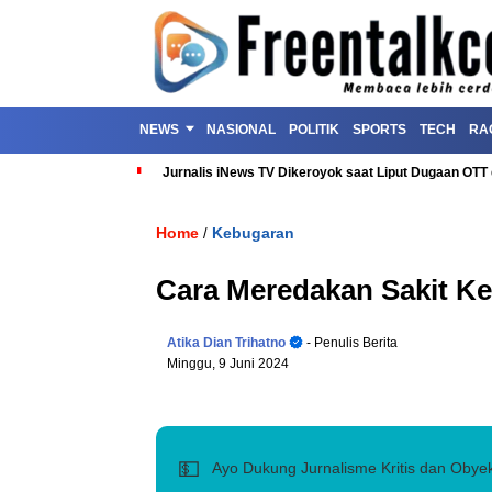
NEWS
NASIONAL
POLITIK
SPORTS
TECH
RA
Jurnalis iNews TV Dikeroyok saat Liput Dugaan OT
Home
Kebugaran
/
Cara Meredakan Sakit K
Atika Dian Trihatno
- Penulis Berita
Minggu, 9 Juni 2024
💵
Ayo Dukung Jurnalisme Kritis dan Obyek