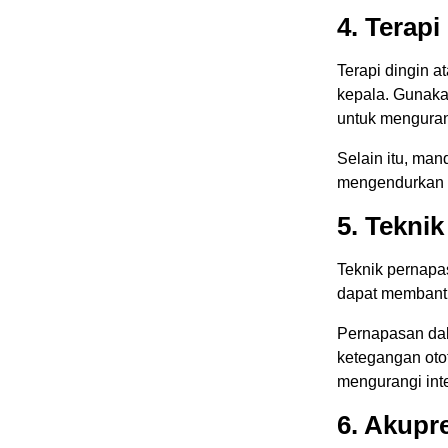
4. Terapi
Terapi dingin a
kepala. Gunakan
untuk menguran
Selain itu, man
mengendurkan o
5. Tekni
Teknik pernapa
dapat membantu
Pernapasan da
ketegangan otot
mengurangi inte
6. Akupr