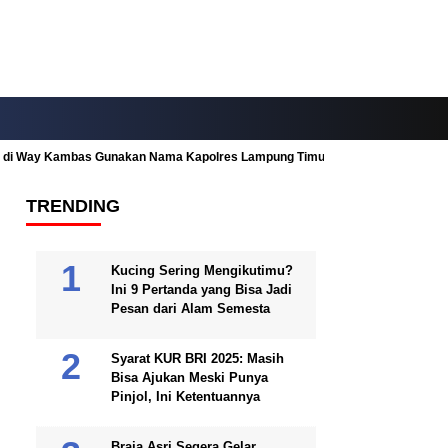
ah di Way Kambas Gunakan Nama Kapolres Lampung Timur
Fitur Nearby
TRENDING
Kucing Sering Mengikutimu?
Ini 9 Pertanda yang Bisa Jadi
Pesan dari Alam Semesta
Syarat KUR BRI 2025: Masih
Bisa Ajukan Meski Punya
Pinjol, Ini Ketentuannya
Braja Asri Segera Gelar