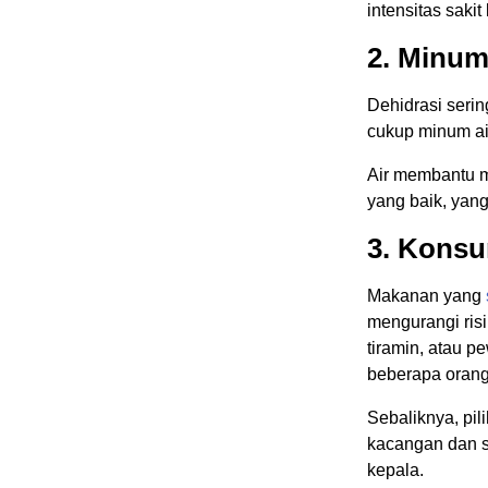
intensitas sakit
2. Minum
Dehidrasi serin
cukup minum air
Air membantu m
yang baik, yan
3. Kons
Makanan yang
mengurangi ris
tiramin, atau 
beberapa orang
Sebaliknya, pi
kacangan dan s
kepala.