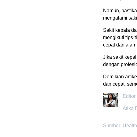
Namun, pastika
mengalami sakit
Sakit kepala d
mengikuti tips-
cepat dan alami
Jika sakit kepa
dengan profesi
Demikian artik
dan cepat, sem
Editor
Atika 
Sumber: Healt