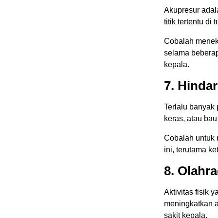
Akupresur adal
titik tertentu d
Cobalah menekan
selama beberap
kepala.
7. Hinda
Terlalu banyak
keras, atau ba
Cobalah untuk 
ini, terutama k
8. Olahr
Aktivitas fisik
meningkatkan a
sakit kepala.