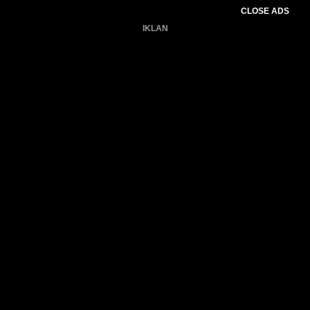
CLOSE ADS
IKLAN
Belum ada produk.
Gagal memuat data cuaca.