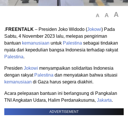
A
A
A
.
FREENTALK
– Presiden Joko Widodo (
Jokowi
) Pada
Sabtu, 4 November 2023 lalu, melepas pengiriman
bantuan
kemanusiaan
untuk
Palestina
sebagai tindakan
nyata dari kepedulian bangsa Indonesia terhadap rakyat
Palestina
.
Presiden
Jokowi
menyampaikan solidaritas Indonesia
dengan rakyat
Palestina
dan menyatakan bahwa situasi
kemanusiaan
di Gaza harus segera diakhiri.
Acara pelepasan bantuan ini berlangsung di Pangkalan
TNI Angkatan Udara, Halim Perdanakusuma,
Jakarta
.
ADVERTISEMENT