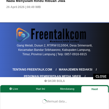
Nada Menyulam Rindu Ribuan Jiwa
26 April 2026 | 08:49 WIB
PETIR800 LOGIN
PETIR800
Baccarat Dan Evolusi Game Meja Digital Mode
Gang Melati, Dusun 2, RT/RW 012/004, Desa Srimenanti,
Kecamatan Bandar Sribhawono, Kabupaten Lampung,
Timur, Provinsi Lampung | Telp: 0857-0916-6915
TENTANG FREENTALK.COM
MANAJEMEN REDAKSI
PEDOMAN PEMBERITAAN MEDIA SIBER
CLOSE
⚽ SKOR BOLA
PEDOMAN PEMBERITAAN RAMAH ANAK
🔴 Live
Hari Ini
Mendatang
Hasil
KOREKSI & KLARIFIKASI
KEBIJAKAN IKLAN / ADVERTORIAL
KEBIJAKAN PRIVASI
DISCLAIMER
Memuat data...
©FREENTALK.COM