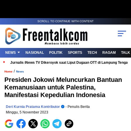
SCROLL TO CONTINUE WITH CONTENT
NEWS
NASIONAL
POLITIK
SPORTS
TECH
RAGAM
TALK
Jurnalis iNews TV Dikeroyok saat Liput Dugaan OTT di Lampung Tenga
/
Home
News
Presiden Jokowi Meluncurkan Bantuan
Kemanusiaan untuk Palestina,
Manifestasi Kepedulian Indonesia
Deri Kurnia Pratama Kontributor
- Penulis Berita
Minggu, 5 November 2023