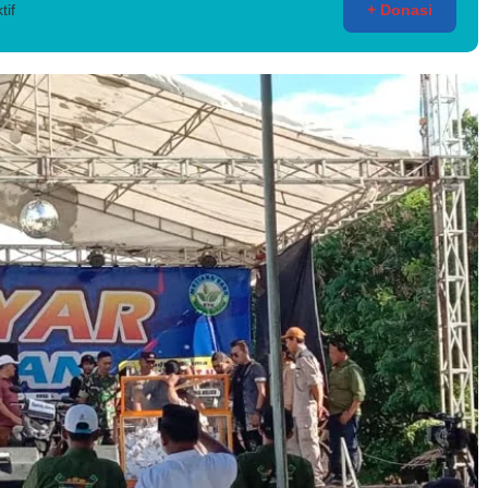
tif
+ Donasi