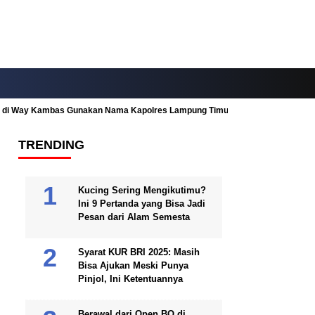
ah di Way Kambas Gunakan Nama Kapolres Lampung Timur
Fitur Nearby
TRENDING
Kucing Sering Mengikutimu?
Ini 9 Pertanda yang Bisa Jadi
Pesan dari Alam Semesta
Syarat KUR BRI 2025: Masih
Bisa Ajukan Meski Punya
Pinjol, Ini Ketentuannya
Berawal dari Open BO di