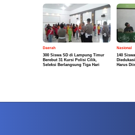
Daerah
Nasional
300 Siswa SD di Lampung Timur
140 Siswa
Berebut 31 Kursi Polisi Cilik,
Diedukasi
Seleksi Berlangsung Tiga Hari
Harus Dii
PETIR800 LOGIN
PETIR800
Baccarat Dan Evolusi Game Meja Digital Mode