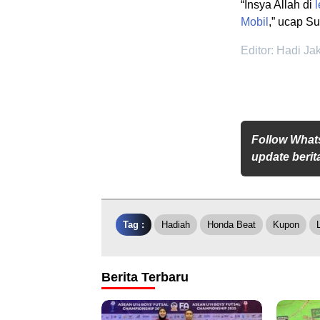
“Insya Allah di
Mobil
,” ucap Su
Editor: Hadi Ja
Follow What
update berita
Tag :
Hadiah
Honda Beat
Kupon
Berita Terbaru