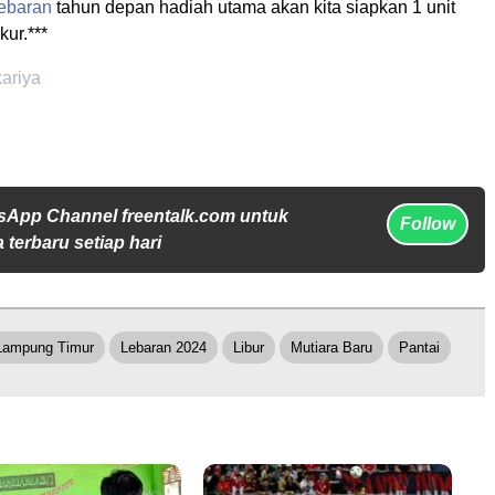
lebaran
tahun depan hadiah utama akan kita siapkan 1 unit
kur.***
kariya
sApp Channel freentalk.com untuk
Follow
 terbaru setiap hari
Lampung Timur
Lebaran 2024
Libur
Mutiara Baru
Pantai