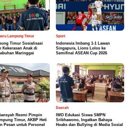
rbaru Lampung Timur
Sport
ung Timur Sosialisasi
Indonesia Imbang 1-1 Lawan
n Kekerasan Anak di
Singapura, Lions Lolos ke
abuhan Maringgai
Semifinal ASEAN Cup 2026
Daerah
iansyah Resmi Pimpin
IWO Edukasi Siswa SMPN
ampung Timur, AKBP Heti
Sribhawono, Ingatkan Bahaya
n Pesan untuk Personel
Hoaks dan Bullying di Media Sosial