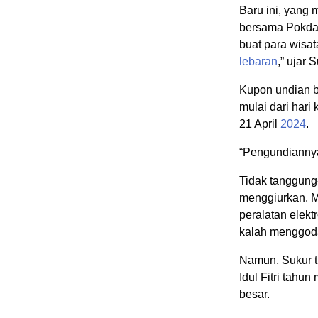
Baru ini, yang 
bersama Pokdar
buat para wisat
lebaran
,” ujar 
Kupon undian b
mulai dari hari
21 April
2024
.
“Pengundiannya
Tidak tanggung
menggiurkan. Mu
peralatan elekt
kalah menggod
Namun, Sukur ti
Idul Fitri tahu
besar.