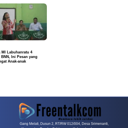
 MI Labuhanratu 4
 BNN, Ini Pesan yang
ngat Anak-anak
rn
Dragon Tiger Menjadi Alternatif Yang Sering Dibahas Komunitas
Mahjong Wa
Gang Melati, Dusun 2, RT/RW 012/004, Desa Srimenanti,