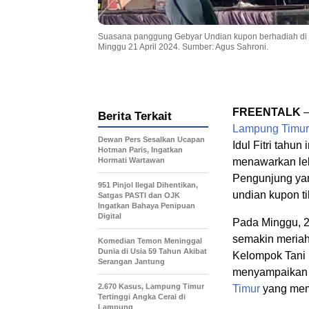
Suasana panggung Gebyar Undian kupon berhadiah di 
Minggu 21 April 2024. Sumber: Agus Sahroni.
FREENTALK
Berita Terkait
Lampung Timur
Dewan Pers Sesalkan Ucapan
Idul Fitri tahun 
Hotman Paris, Ingatkan
Hormati Wartawan
menawarkan le
Pengunjung yan
951 Pinjol Ilegal Dihentikan,
undian kupon ti
Satgas PASTI dan OJK
Ingatkan Bahaya Penipuan
Digital
Pada Minggu, 2
semakin meriah
Komedian Temon Meninggal
Dunia di Usia 59 Tahun Akibat
Kelompok Tani
Serangan Jantung
menyampaikan b
2.670 Kasus, Lampung Timur
Timur
yang mem
Tertinggi Angka Cerai di
Lampung