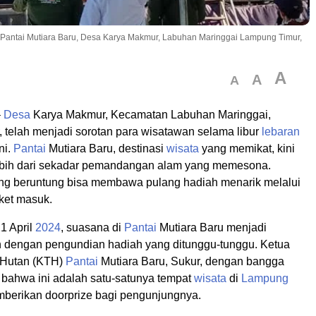
Pantai Mutiara Baru, Desa Karya Makmur, Labuhan Maringgai Lampung Timur,
A
A
A
–
Desa
Karya Makmur, Kecamatan Labuhan Maringgai,
, telah menjadi sorotan para wisatawan selama libur
lebaran
ini.
Pantai
Mutiara Baru, destinasi
wisata
yang memikat, kini
bih dari sekadar pemandangan alam yang memesona.
g beruntung bisa membawa pulang hadiah menarik melalui
ket masuk.
1 April
2024
, suasana di
Pantai
Mutiara Baru menjadi
 dengan pengundian hadiah yang ditunggu-tunggu. Ketua
 Hutan (KTH)
Pantai
Mutiara Baru, Sukur, dengan bangga
ahwa ini adalah satu-satunya tempat
wisata
di
Lampung
berikan doorprize bagi pengunjungnya.