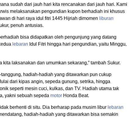
mana sudah dari jauh hari kita rencanakan dari jauh hari. Kami
wis melaksanakan pengundian kupon berhadiah ini khusus
awan di hari raya idul fitri 1445 Hijriah dimomen
liburan
Sukur, penuh antusias.
erhadiah bisa didapatkan oleh pengunjung yang datang
 kedua
lebaran
Idul Fitri hingga hari pengundian, yaitu Minggu,
 kita laksanakan dan umumkan sekarang,” tambah Sukur.
-tanggung, hadiah-hadiah yang ditawarkan pun cukup
lai dari kipas angin, sepeda gunung, setrika, hingga
ronik seperti mesin cuci, kulkas, dan TV. Hadiah utama tak
a, yakni sebuah sepeda
motor
Honda Beat.
dak berhenti di situ. Dia berharap pada musim libur
lebaran
n mendatang, hadiah-hadiah yang ditawarkan bisa semakin