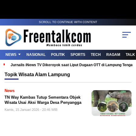
SCROLL TO CONTINUE WITH CONTENT
NEWS
NASIONAL
POLITIK
SPORTS
TECH
RAGAM
TALK
Jurnalis iNews TV Dikeroyok saat Liput Dugaan OTT di Lampung Tenga
Topik
Wisata Alam Lampung
News
TN Way Kambas Tutup Sementara Objek
Wisata Usai Aksi Warga Desa Penyangga
Kamis, 15 Januari 2026 - 20:46 WIB