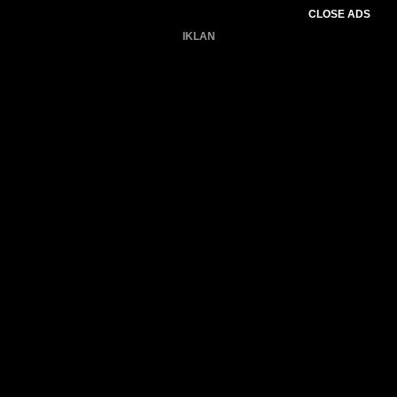
CLOSE ADS
IKLAN
Belum ada produk.
Gagal memuat data cuaca.