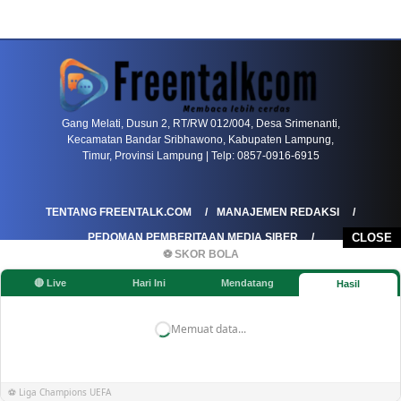
PETIR800 LOGIN
PETIR800
Gang Melati, Dusun 2, RT/RW 012/004, Desa Srimenanti,
Kecamatan Bandar Sribhawono, Kabupaten Lampung,
Timur, Provinsi Lampung | Telp: 0857-0916-6915
TENTANG FREENTALK.COM
MANAJEMEN REDAKSI
PEDOMAN PEMBERITAAN MEDIA SIBER
CLOSE
⚽ SKOR BOLA
PEDOMAN PEMBERITAAN RAMAH ANAK
🔴 Live
Hari Ini
Mendatang
Hasil
KOREKSI & KLARIFIKASI
KEBIJAKAN IKLAN / ADVERTORIAL
KEBIJAKAN PRIVASI
DISCLAIMER
Memuat data...
©FREENTALK.COM
⚽ Liga Champions UEFA