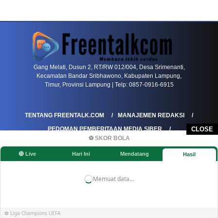
PETIR800 LOGIN
PETIR800
Bagaimana Kasino Online Menjadi Bagian Pentin
Gang Melati, Dusun 2, RT/RW 012/004, Desa Srimenanti,
Kecamatan Bandar Sribhawono, Kabupaten Lampung,
Timur, Provinsi Lampung | Telp: 0857-0916-6915
TENTANG FREENTALK.COM
MANAJEMEN REDAKSI
PEDOMAN PEMBERITAAN MEDIA SIBER
CLOSE
⚽ SKOR BOLA
PEDOMAN PEMBERITAAN RAMAH ANAK
🔴 Live
Hari Ini
Mendatang
Hasil
KOREKSI & KLARIFIKASI
KEBIJAKAN IKLAN / ADVERTORIAL
KEBIJAKAN PRIVASI
DISCLAIMER
Memuat data...
©FREENTALK.COM
⚽ Liga Champions UEFA