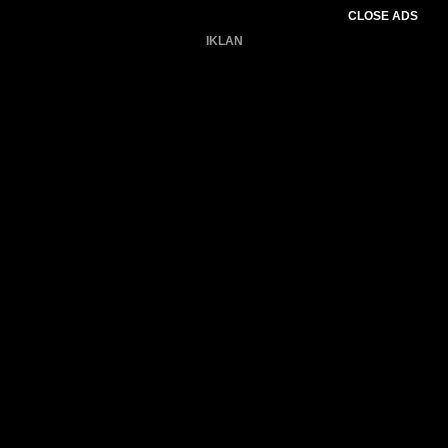
CLOSE ADS
IKLAN
Belum ada produk.
Gagal memuat data cuaca.