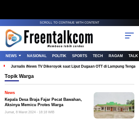
SCROLL TO CONTINUE WITH CONTENT
NEWS
NASIONAL
POLITIK
SPORTS
TECH
RAGAM
TALK
Jurnalis iNews TV Dikeroyok saat Liput Dugaan OTT di Lampung Tenga
Topik
Warga
News
Kepala Desa Braja Fajar Pecat Bawahan,
Aksinya Memicu Protes Warga
Jumat, 8 Maret 2024 - 18:18 WIB