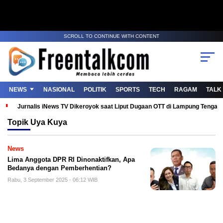
SCROLL TO CONTINUE WITH CONTENT
NEWS
NASIONAL
POLITIK
SPORTS
TECH
RAGAM
TALK
Jurnalis iNews TV Dikeroyok saat Liput Dugaan OTT di Lampung Tenga
Topik
Uya Kuya
News
Lima Anggota DPR RI Dinonaktifkan, Apa
Bedanya dengan Pemberhentian?
Rabu, 3 September 2025 - 06:12 WIB