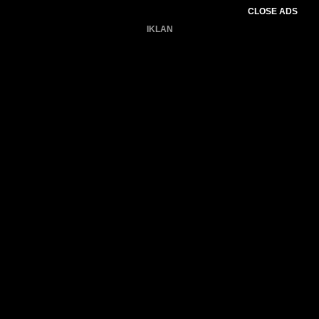
CLOSE ADS
IKLAN
Belum ada produk.
Gagal memuat data cuaca.