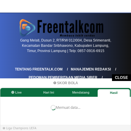
PETIR800 LOGIN
PETIR800
Baccarat Dan Evolusi Game Meja Digital Mode
Gang Melati, Dusun 2, RT/RW 012/004, Desa Srimenanti,
Kecamatan Bandar Sribhawono, Kabupaten Lampung,
Timur, Provinsi Lampung | Telp: 0857-0916-6915
TENTANG FREENTALK.COM
MANAJEMEN REDAKSI
PEDOMAN PEMBERITAAN MEDIA SIBER
CLOSE
⚽ SKOR BOLA
PEDOMAN PEMBERITAAN RAMAH ANAK
🔴 Live
Hari Ini
Mendatang
Hasil
KOREKSI & KLARIFIKASI
KEBIJAKAN IKLAN / ADVERTORIAL
KEBIJAKAN PRIVASI
DISCLAIMER
Memuat data...
©FREENTALK.COM
⚽ Liga Champions UEFA