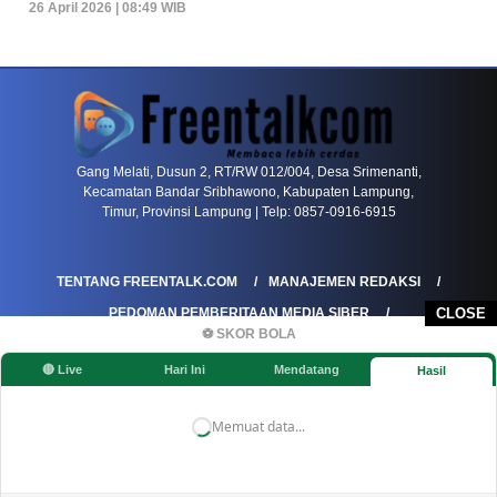
26 April 2026 | 08:49 WIB
PETIR800 LOGIN
PETIR800
Bagaimana Kasino Online Menjadi Bagian Pentin
Gang Melati, Dusun 2, RT/RW 012/004, Desa Srimenanti,
Kecamatan Bandar Sribhawono, Kabupaten Lampung,
Timur, Provinsi Lampung | Telp: 0857-0916-6915
TENTANG FREENTALK.COM
MANAJEMEN REDAKSI
PEDOMAN PEMBERITAAN MEDIA SIBER
CLOSE
⚽ SKOR BOLA
PEDOMAN PEMBERITAAN RAMAH ANAK
🔴 Live
Hari Ini
Mendatang
Hasil
KOREKSI & KLARIFIKASI
KEBIJAKAN IKLAN / ADVERTORIAL
KEBIJAKAN PRIVASI
DISCLAIMER
Memuat data...
©FREENTALK.COM