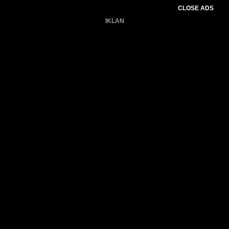
CLOSE ADS
IKLAN
Belum ada produk.
Gagal memuat data cuaca.