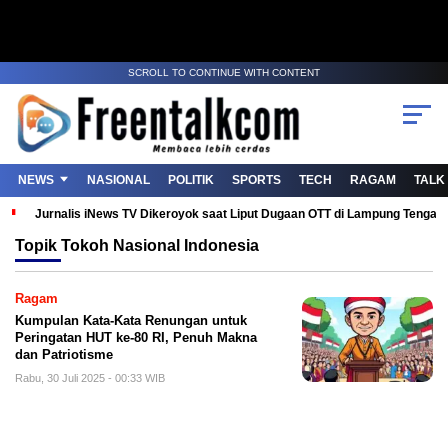
SCROLL TO CONTINUE WITH CONTENT
NEWS
NASIONAL
POLITIK
SPORTS
TECH
RAGAM
TALK
Jurnalis iNews TV Dikeroyok saat Liput Dugaan OTT di Lampung Tenga
Topik
Tokoh Nasional Indonesia
Ragam
Kumpulan Kata-Kata Renungan untuk
Peringatan HUT ke-80 RI, Penuh Makna
dan Patriotisme
Rabu, 30 Juli 2025 - 00:33 WIB