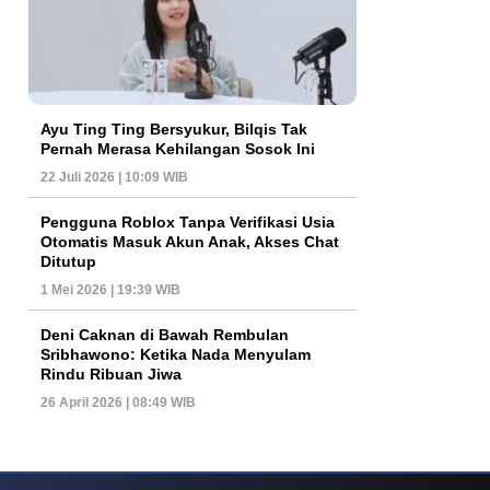
Ayu Ting Ting Bersyukur, Bilqis Tak
Pernah Merasa Kehilangan Sosok Ini
22 Juli 2026 | 10:09 WIB
Pengguna Roblox Tanpa Verifikasi Usia
Otomatis Masuk Akun Anak, Akses Chat
Ditutup
1 Mei 2026 | 19:39 WIB
Deni Caknan di Bawah Rembulan
Sribhawono: Ketika Nada Menyulam
Rindu Ribuan Jiwa
26 April 2026 | 08:49 WIB
ys Dan Popularitas Yang Terus Bertahan Hingga Kini
Poker Online Kembali 