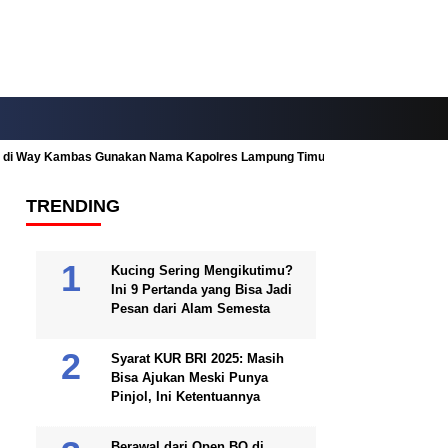
ah di Way Kambas Gunakan Nama Kapolres Lampung Timur
Fitur Nearby
TRENDING
Kucing Sering Mengikutimu?
Ini 9 Pertanda yang Bisa Jadi
Pesan dari Alam Semesta
Syarat KUR BRI 2025: Masih
Bisa Ajukan Meski Punya
Pinjol, Ini Ketentuannya
Berawal dari Open BO di