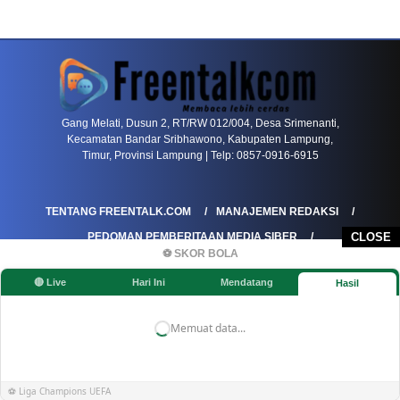
PETIR800 LOGIN
PETIR800
Bagaimana Kasino Online Menjadi Bagian Pentin
Gang Melati, Dusun 2, RT/RW 012/004, Desa Srimenanti,
Kecamatan Bandar Sribhawono, Kabupaten Lampung,
Timur, Provinsi Lampung | Telp: 0857-0916-6915
TENTANG FREENTALK.COM
MANAJEMEN REDAKSI
PEDOMAN PEMBERITAAN MEDIA SIBER
CLOSE
⚽ SKOR BOLA
PEDOMAN PEMBERITAAN RAMAH ANAK
🔴 Live
Hari Ini
Mendatang
Hasil
KOREKSI & KLARIFIKASI
KEBIJAKAN IKLAN / ADVERTORIAL
KEBIJAKAN PRIVASI
DISCLAIMER
Memuat data...
©FREENTALK.COM
⚽ Liga Champions UEFA