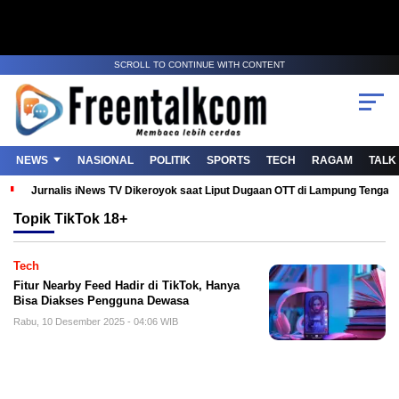
SCROLL TO CONTINUE WITH CONTENT
NEWS
NASIONAL
POLITIK
SPORTS
TECH
RAGAM
TALK
Jurnalis iNews TV Dikeroyok saat Liput Dugaan OTT di Lampung Tenga
Topik
TikTok 18+
Tech
Fitur Nearby Feed Hadir di TikTok, Hanya
Bisa Diakses Pengguna Dewasa
Rabu, 10 Desember 2025 - 04:06 WIB