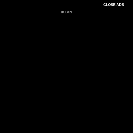
CLOSE ADS
IKLAN
Belum ada produk.
Gagal memuat data cuaca.