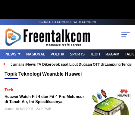
SCROLL TO CONTINUE WITH CONTENT
NEWS
NASIONAL
POLITIK
SPORTS
TECH
RAGAM
TALK
Jurnalis iNews TV Dikeroyok saat Liput Dugaan OTT di Lampung Tenga
Topik
Teknologi Wearable Huawei
Tech
Huawei Watch Fit 4 dan Fit 4 Pro Meluncur
di Tanah Air, Ini Spesifikasinya
Jumat, 16 Mei 2025 - 23:20 WIB