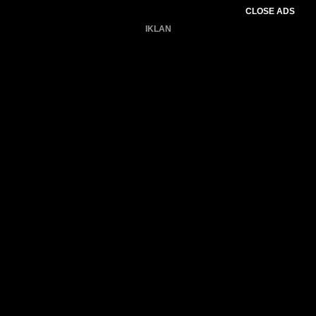
CLOSE ADS
IKLAN
Belum ada produk.
Gagal memuat data cuaca.