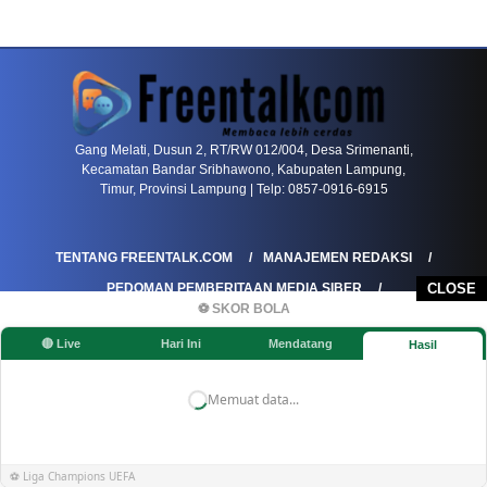
PETIR800 LOGIN
PETIR800
Bagaimana Kasino Online Menjadi Bagian Pentin
Gang Melati, Dusun 2, RT/RW 012/004, Desa Srimenanti,
Kecamatan Bandar Sribhawono, Kabupaten Lampung,
Timur, Provinsi Lampung | Telp: 0857-0916-6915
TENTANG FREENTALK.COM
MANAJEMEN REDAKSI
PEDOMAN PEMBERITAAN MEDIA SIBER
CLOSE
⚽ SKOR BOLA
PEDOMAN PEMBERITAAN RAMAH ANAK
🔴 Live
Hari Ini
Mendatang
Hasil
KOREKSI & KLARIFIKASI
KEBIJAKAN IKLAN / ADVERTORIAL
KEBIJAKAN PRIVASI
DISCLAIMER
Memuat data...
©FREENTALK.COM
⚽ Liga Champions UEFA