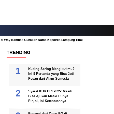
ah di Way Kambas Gunakan Nama Kapolres Lampung Timur
Fitur Nearby
TRENDING
Kucing Sering Mengikutimu?
Ini 9 Pertanda yang Bisa Jadi
Pesan dari Alam Semesta
Syarat KUR BRI 2025: Masih
Bisa Ajukan Meski Punya
Pinjol, Ini Ketentuannya
Berawal dari Open BO di