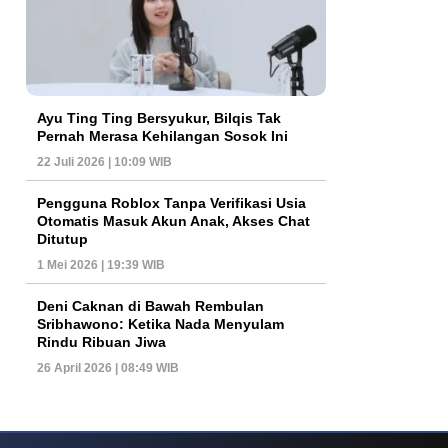
Ayu Ting Ting Bersyukur, Bilqis Tak
Pernah Merasa Kehilangan Sosok Ini
22 Juli 2026 | 10:09 WIB
Pengguna Roblox Tanpa Verifikasi Usia
Otomatis Masuk Akun Anak, Akses Chat
Ditutup
1 Mei 2026 | 19:39 WIB
Deni Caknan di Bawah Rembulan
Sribhawono: Ketika Nada Menyulam
Rindu Ribuan Jiwa
26 April 2026 | 08:49 WIB
ys Dan Popularitas Yang Terus Bertahan Hingga Kini
Poker Online Kembali 