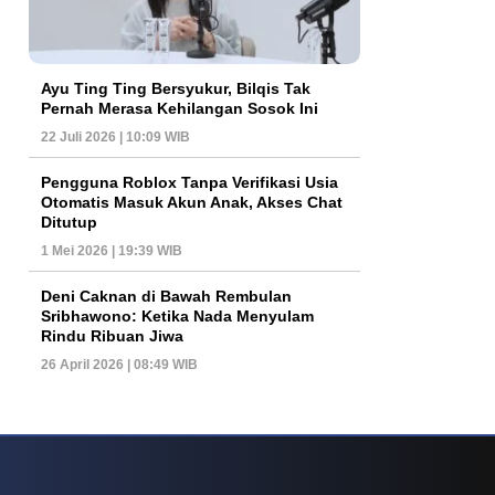
Ayu Ting Ting Bersyukur, Bilqis Tak
Pernah Merasa Kehilangan Sosok Ini
22 Juli 2026 | 10:09 WIB
Pengguna Roblox Tanpa Verifikasi Usia
Otomatis Masuk Akun Anak, Akses Chat
Ditutup
1 Mei 2026 | 19:39 WIB
Deni Caknan di Bawah Rembulan
Sribhawono: Ketika Nada Menyulam
Rindu Ribuan Jiwa
26 April 2026 | 08:49 WIB
 Yang Kian Sorot Ekosistem Informasi
Fenomena Kasino Online Dan Arah Ba