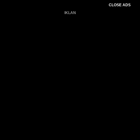
CLOSE ADS
IKLAN
Belum ada produk.
Gagal memuat data cuaca.