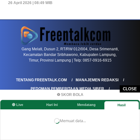
26 April 2026 | 08:49 WIB
PETIR800 LOGIN
PETIR800
Tren Mobile Entertainment Terus Mendorong M
Gang Melati, Dusun 2, RT/RW 012/004, Desa Srimenanti,
Kecamatan Bandar Sribhawono, Kabupaten Lampung,
Timur, Provinsi Lampung | Telp: 0857-0916-6915
TENTANG FREENTALK.COM
MANAJEMEN REDAKSI
PEDOMAN PEMBERITAAN MEDIA SIBER
CLOSE
⚽ SKOR BOLA
PEDOMAN PEMBERITAAN RAMAH ANAK
🔴 Live
Hari Ini
Mendatang
Hasil
KOREKSI & KLARIFIKASI
KEBIJAKAN IKLAN / ADVERTORIAL
KEBIJAKAN PRIVASI
DISCLAIMER
Memuat data...
©FREENTALK.COM