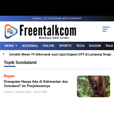
SCROLL TO CONTINUE WITH CONTENT
NEWS
NASIONAL
POLITIK
SPORTS
TECH
RAGAM
TALK
Jurnalis iNews TV Dikeroyok saat Liput Dugaan OTT di Lampung Tenga
Topik
Sundaland
Ragam
Orangutan Hanya Ada di Kalimantan dan
Sumatera? Ini Penjelasannya
Jumat, 2 Januari 2026 - 19:25 WIB