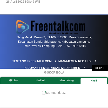
26 April 2026 | 08:49 WIB
PETIR800 LOGIN
PETIR800
Bagaimana Kasino Online Menjadi Bagian Pentin
Gang Melati, Dusun 2, RT/RW 012/004, Desa Srimenanti,
Kecamatan Bandar Sribhawono, Kabupaten Lampung,
Timur, Provinsi Lampung | Telp: 0857-0916-6915
TENTANG FREENTALK.COM
MANAJEMEN REDAKSI
PEDOMAN PEMBERITAAN MEDIA SIBER
CLOSE
⚽ SKOR BOLA
PEDOMAN PEMBERITAAN RAMAH ANAK
🔴 Live
Hari Ini
Mendatang
Hasil
KOREKSI & KLARIFIKASI
KEBIJAKAN IKLAN / ADVERTORIAL
KEBIJAKAN PRIVASI
DISCLAIMER
Memuat data...
©FREENTALK.COM