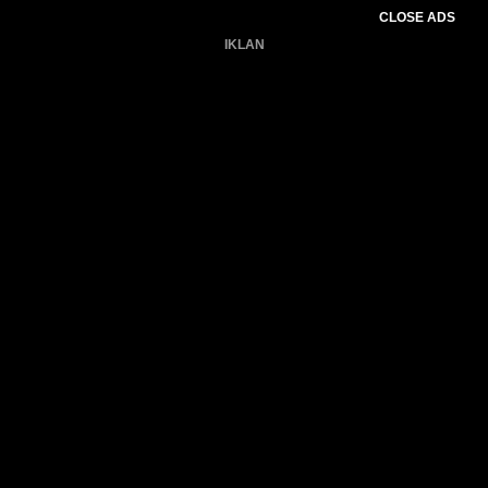
CLOSE ADS
IKLAN
Belum ada produk.
Gagal memuat data cuaca.