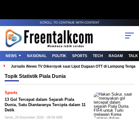
SCROLL TO CONTINUE WITH CONTENT
NEWS
NASIONAL
POLITIK
SPORTS
TECH
RAGAM
TALK
Jurnalis iNews TV Dikeroyok saat Liput Dugaan OTT di Lampung Tenga
Topik
Statistik Piala Dunia
Sports
13 Gol Tercepat dalam Sejarah Piala
Dunia, Satu Diantaranya Tercipta dalam 11
Detik
Senin, 29 Desember 2025 - 08:58 WIB