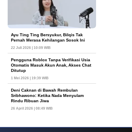
Ayu Ting Ting Bersyukur, Bilqis Tak
Pernah Merasa Kehilangan Sosok Ini
22 Juli 2026 | 10:09 WIB
Pengguna Roblox Tanpa Verifikasi Usia
Otomatis Masuk Akun Anak, Akses Chat
Ditutup
1 Mei 2026 | 19:39 WIB
Deni Caknan di Bawah Rembulan
Sribhawono: Ketika Nada Menyulam
Rindu Ribuan Jiwa
26 April 2026 | 08:49 WIB
ys Dan Popularitas Yang Terus Bertahan Hingga Kini
Poker Online Kembali 