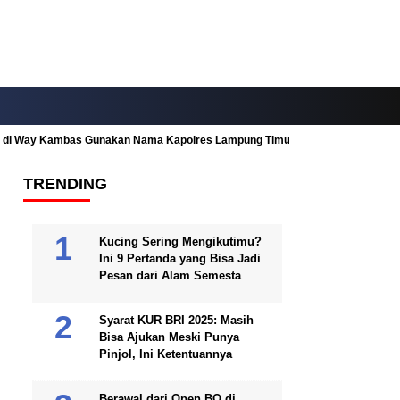
ah di Way Kambas Gunakan Nama Kapolres Lampung Timur
Fitur Nearby
TRENDING
Kucing Sering Mengikutimu?
Ini 9 Pertanda yang Bisa Jadi
Pesan dari Alam Semesta
Syarat KUR BRI 2025: Masih
Bisa Ajukan Meski Punya
Pinjol, Ini Ketentuannya
Berawal dari Open BO di