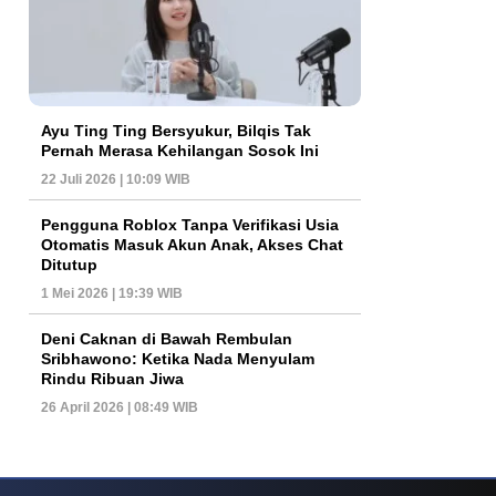
Ayu Ting Ting Bersyukur, Bilqis Tak
Pernah Merasa Kehilangan Sosok Ini
22 Juli 2026 | 10:09 WIB
Pengguna Roblox Tanpa Verifikasi Usia
Otomatis Masuk Akun Anak, Akses Chat
Ditutup
1 Mei 2026 | 19:39 WIB
Deni Caknan di Bawah Rembulan
Sribhawono: Ketika Nada Menyulam
Rindu Ribuan Jiwa
26 April 2026 | 08:49 WIB
Pengalaman Bermain Mahjong Ways
Perkembangan Game Mobile Modern Men