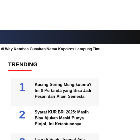
ah di Way Kambas Gunakan Nama Kapolres Lampung Timur
Fitur Nearby
TRENDING
Kucing Sering Mengikutimu?
Ini 9 Pertanda yang Bisa Jadi
Pesan dari Alam Semesta
Syarat KUR BRI 2025: Masih
Bisa Ajukan Meski Punya
Pinjol, Ini Ketentuannya
Lagi di Suatu Tempat Ada