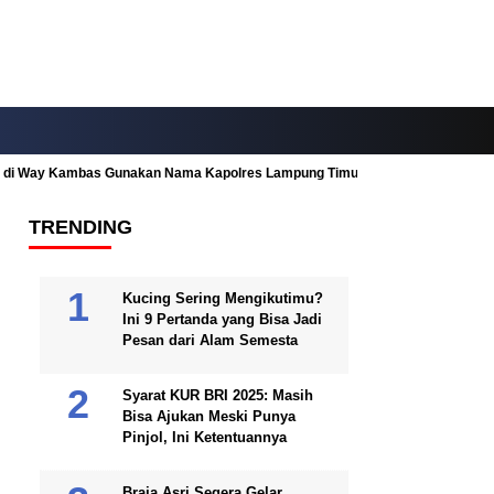
ah di Way Kambas Gunakan Nama Kapolres Lampung Timur
Fitur Nearby
TRENDING
Kucing Sering Mengikutimu?
Ini 9 Pertanda yang Bisa Jadi
Pesan dari Alam Semesta
Syarat KUR BRI 2025: Masih
Bisa Ajukan Meski Punya
Pinjol, Ini Ketentuannya
Braja Asri Segera Gelar