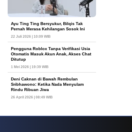
Ayu Ting Ting Bersyukur, Bilqis Tak
Pernah Merasa Kehilangan Sosok Ini
22 Juli 2026 | 10:09 WIB
Pengguna Roblox Tanpa Verifikasi Usia
Otomatis Masuk Akun Anak, Akses Chat
Ditutup
1 Mei 2026 | 19:39 WIB
Deni Caknan di Bawah Rembulan
Sribhawono: Ketika Nada Menyulam
Rindu Ribuan Jiwa
26 April 2026 | 08:49 WIB
ys Dan Popularitas Yang Terus Bertahan Hingga Kini
Poker Online Kembali 