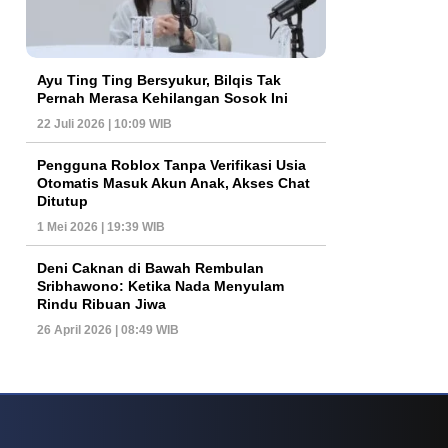
Ayu Ting Ting Bersyukur, Bilqis Tak
Pernah Merasa Kehilangan Sosok Ini
22 Juli 2026 | 10:09 WIB
Pengguna Roblox Tanpa Verifikasi Usia
Otomatis Masuk Akun Anak, Akses Chat
Ditutup
1 Mei 2026 | 19:39 WIB
Deni Caknan di Bawah Rembulan
Sribhawono: Ketika Nada Menyulam
Rindu Ribuan Jiwa
26 April 2026 | 08:49 WIB
 Yang Kian Sorot Ekosistem Informasi
Fenomena Kasino Online Dan Arah Ba