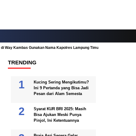
ah di Way Kambas Gunakan Nama Kapolres Lampung Timur
Fitur Nearby
TRENDING
Kucing Sering Mengikutimu?
Ini 9 Pertanda yang Bisa Jadi
Pesan dari Alam Semesta
Syarat KUR BRI 2025: Masih
Bisa Ajukan Meski Punya
Pinjol, Ini Ketentuannya
Braja Asri Segera Gelar