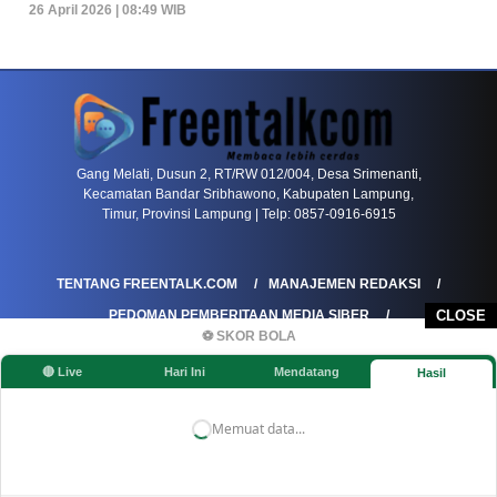
26 April 2026 | 08:49 WIB
PETIR800 LOGIN
PETIR800
Transformasi Game Meja Global Membawa Penga
Gang Melati, Dusun 2, RT/RW 012/004, Desa Srimenanti,
Kecamatan Bandar Sribhawono, Kabupaten Lampung,
Timur, Provinsi Lampung | Telp: 0857-0916-6915
TENTANG FREENTALK.COM
MANAJEMEN REDAKSI
PEDOMAN PEMBERITAAN MEDIA SIBER
CLOSE
⚽ SKOR BOLA
PEDOMAN PEMBERITAAN RAMAH ANAK
🔴 Live
Hari Ini
Mendatang
Hasil
KOREKSI & KLARIFIKASI
KEBIJAKAN IKLAN / ADVERTORIAL
KEBIJAKAN PRIVASI
DISCLAIMER
Memuat data...
©FREENTALK.COM