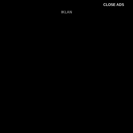
CLOSE ADS
IKLAN
Belum ada produk.
Gagal memuat data cuaca.