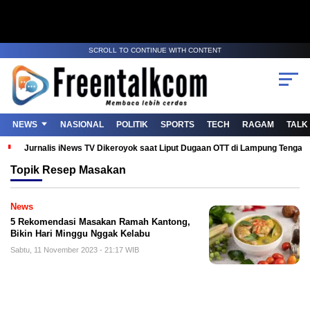
SCROLL TO CONTINUE WITH CONTENT
NEWS
NASIONAL
POLITIK
SPORTS
TECH
RAGAM
TALK
Jurnalis iNews TV Dikeroyok saat Liput Dugaan OTT di Lampung Tenga
Topik
Resep Masakan
News
5 Rekomendasi Masakan Ramah Kantong,
Bikin Hari Minggu Nggak Kelabu
Sabtu, 11 November 2023 - 21:17 WIB