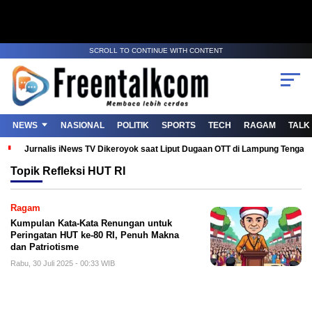
SCROLL TO CONTINUE WITH CONTENT
NEWS
NASIONAL
POLITIK
SPORTS
TECH
RAGAM
TALK
Jurnalis iNews TV Dikeroyok saat Liput Dugaan OTT di Lampung Tenga
Topik
Refleksi HUT RI
Ragam
Kumpulan Kata-Kata Renungan untuk
Peringatan HUT ke-80 RI, Penuh Makna
dan Patriotisme
Rabu, 30 Juli 2025 - 00:33 WIB