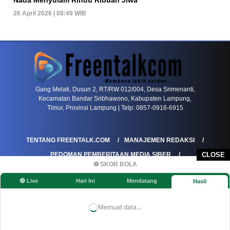
26 April 2026 | 08:49 WIB
PETIR800 LOGIN
PETIR800
Transformasi Game Meja Global Membawa Penga
Gang Melati, Dusun 2, RT/RW 012/004, Desa Srimenanti,
Kecamatan Bandar Sribhawono, Kabupaten Lampung,
Timur, Provinsi Lampung | Telp: 0857-0916-6915
TENTANG FREENTALK.COM
MANAJEMEN REDAKSI
PEDOMAN PEMBERITAAN MEDIA SIBER
CLOSE
⚽ SKOR BOLA
PEDOMAN PEMBERITAAN RAMAH ANAK
🔴 Live
Hari Ini
Mendatang
Hasil
KOREKSI & KLARIFIKASI
KEBIJAKAN IKLAN / ADVERTORIAL
KEBIJAKAN PRIVASI
DISCLAIMER
Memuat data...
©FREENTALK.COM