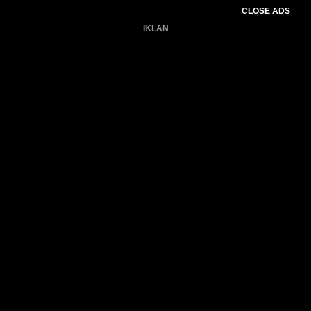
CLOSE ADS
IKLAN
Belum ada produk.
Gagal memuat data cuaca.