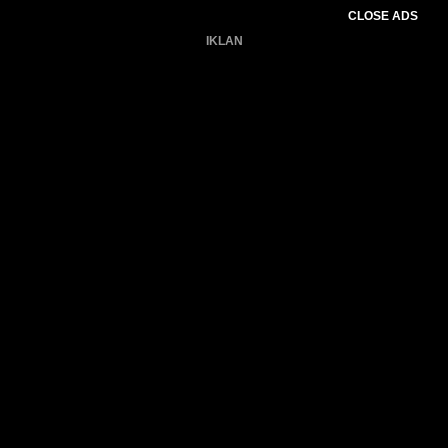
CLOSE ADS
IKLAN
Belum ada produk.
Gagal memuat data cuaca.