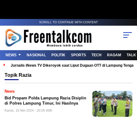
SCROLL TO CONTINUE WITH CONTENT
NEWS
NASIONAL
POLITIK
SPORTS
TECH
RAGAM
TALK
Jurnalis iNews TV Dikeroyok saat Liput Dugaan OTT di Lampung Tenga
Topik
Razia
News
Bid Propam Polda Lampung Razia Disiplin
di Polres Lampung Timur, Ini Hasilnya
Kamis, 16 Mei 2024 - 20:05 WIB