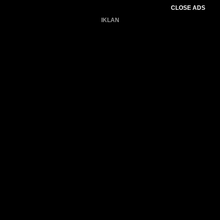
CLOSE ADS
IKLAN
Belum ada produk.
Gagal memuat data cuaca.