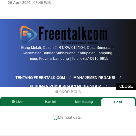
26 April 2026 | 08:49 WIB
PETIR800 LOGIN
PETIR800
Tren Mobile Entertainment Terus Mendorong M
Gang Melati, Dusun 2, RT/RW 012/004, Desa Srimenanti,
Kecamatan Bandar Sribhawono, Kabupaten Lampung,
Timur, Provinsi Lampung | Telp: 0857-0916-6915
TENTANG FREENTALK.COM
MANAJEMEN REDAKSI
PEDOMAN PEMBERITAAN MEDIA SIBER
CLOSE
⚽ SKOR BOLA
PEDOMAN PEMBERITAAN RAMAH ANAK
🔴 Live
Hari Ini
Mendatang
Hasil
KOREKSI & KLARIFIKASI
KEBIJAKAN IKLAN / ADVERTORIAL
KEBIJAKAN PRIVASI
DISCLAIMER
Memuat data...
©FREENTALK.COM