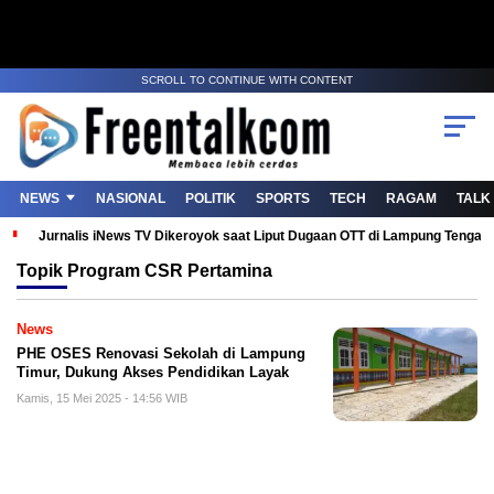
SCROLL TO CONTINUE WITH CONTENT
NEWS
NASIONAL
POLITIK
SPORTS
TECH
RAGAM
TALK
Jurnalis iNews TV Dikeroyok saat Liput Dugaan OTT di Lampung Tenga
Topik
Program CSR Pertamina
News
PHE OSES Renovasi Sekolah di Lampung
Timur, Dukung Akses Pendidikan Layak
Kamis, 15 Mei 2025 - 14:56 WIB