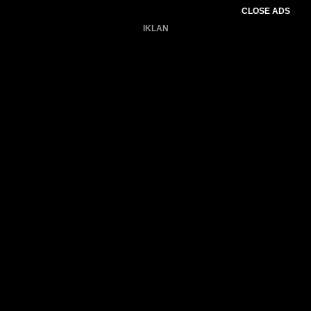
CLOSE ADS
IKLAN
Belum ada produk.
Gagal memuat data cuaca.