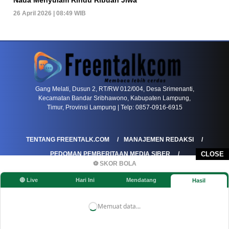
26 April 2026 | 08:49 WIB
PETIR800 LOGIN
PETIR800
Tren Mobile Entertainment Terus Mendorong M
Gang Melati, Dusun 2, RT/RW 012/004, Desa Srimenanti,
Kecamatan Bandar Sribhawono, Kabupaten Lampung,
Timur, Provinsi Lampung | Telp: 0857-0916-6915
TENTANG FREENTALK.COM
MANAJEMEN REDAKSI
PEDOMAN PEMBERITAAN MEDIA SIBER
CLOSE
⚽ SKOR BOLA
PEDOMAN PEMBERITAAN RAMAH ANAK
🔴 Live
Hari Ini
Mendatang
Hasil
KOREKSI & KLARIFIKASI
KEBIJAKAN IKLAN / ADVERTORIAL
KEBIJAKAN PRIVASI
DISCLAIMER
Memuat data...
©FREENTALK.COM