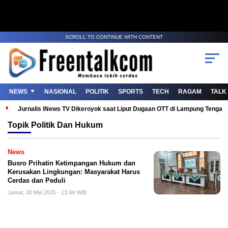
SCROLL TO CONTINUE WITH CONTENT
NEWS
NASIONAL
POLITIK
SPORTS
TECH
RAGAM
TALK
Jurnalis iNews TV Dikeroyok saat Liput Dugaan OTT di Lampung Tenga
Topik
Politik Dan Hukum
News
Busro Prihatin Ketimpangan Hukum dan
Kerusakan Lingkungan: Masyarakat Harus
Cerdas dan Peduli
Jumat, 30 Mei 2025 - 13:44 WIB