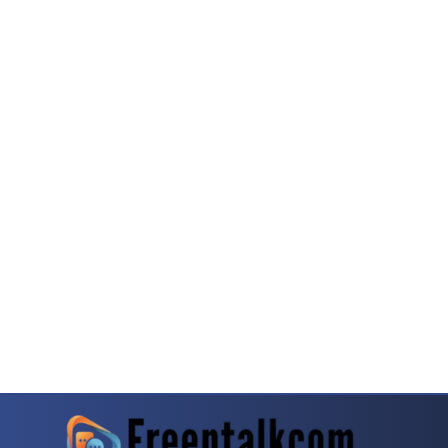
rit Pecinta Game Meja
Baccarat Kembali Menjadi Topik Menarik Di Komunita