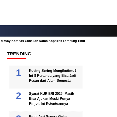
ah di Way Kambas Gunakan Nama Kapolres Lampung Timur
Fitur Nearby
TRENDING
Kucing Sering Mengikutimu?
Ini 9 Pertanda yang Bisa Jadi
Pesan dari Alam Semesta
Syarat KUR BRI 2025: Masih
Bisa Ajukan Meski Punya
Pinjol, Ini Ketentuannya
Braja Asri Segera Gelar