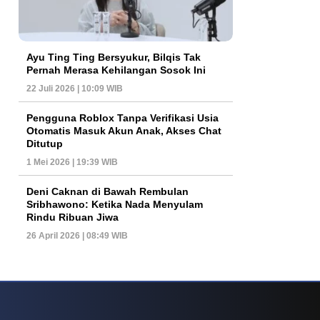
Ayu Ting Ting Bersyukur, Bilqis Tak
Pernah Merasa Kehilangan Sosok Ini
22 Juli 2026 | 10:09 WIB
Pengguna Roblox Tanpa Verifikasi Usia
Otomatis Masuk Akun Anak, Akses Chat
Ditutup
1 Mei 2026 | 19:39 WIB
Deni Caknan di Bawah Rembulan
Sribhawono: Ketika Nada Menyulam
Rindu Ribuan Jiwa
26 April 2026 | 08:49 WIB
s Game Internasional
Tren Permainan Roulette Modern Yang Semakin Ramai