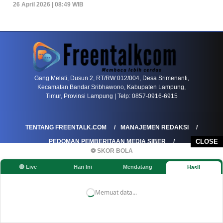
26 April 2026 | 08:49 WIB
PETIR800 LOGIN
PETIR800
Baccarat Dan Evolusi Game Meja Digital Mode
Gang Melati, Dusun 2, RT/RW 012/004, Desa Srimenanti,
Kecamatan Bandar Sribhawono, Kabupaten Lampung,
Timur, Provinsi Lampung | Telp: 0857-0916-6915
TENTANG FREENTALK.COM
MANAJEMEN REDAKSI
PEDOMAN PEMBERITAAN MEDIA SIBER
CLOSE
⚽ SKOR BOLA
PEDOMAN PEMBERITAAN RAMAH ANAK
🔴 Live
Hari Ini
Mendatang
Hasil
KOREKSI & KLARIFIKASI
KEBIJAKAN IKLAN / ADVERTORIAL
KEBIJAKAN PRIVASI
DISCLAIMER
Memuat data...
©FREENTALK.COM