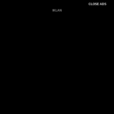
CLOSE ADS
IKLAN
Belum ada produk.
Gagal memuat data cuaca.