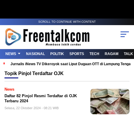
SCROLL TO CONTINUE WITH CONTENT
NEWS
NASIONAL
POLITIK
SPORTS
TECH
RAGAM
TALK
Jurnalis iNews TV Dikeroyok saat Liput Dugaan OTT di Lampung Tenga
Topik
Pinjol Terdaftar OJK
News
Daftar 82 Pinjol Resmi Terdaftar di OJK
Terbaru 2024
Selasa, 22 Oktober 2024 - 08:21 WIB