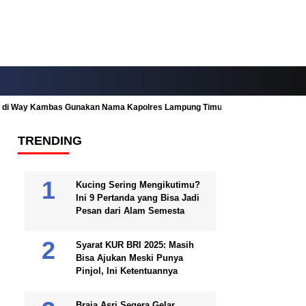
ah di Way Kambas Gunakan Nama Kapolres Lampung Timur
Fitur Nearby
TRENDING
Kucing Sering Mengikutimu?
Ini 9 Pertanda yang Bisa Jadi
Pesan dari Alam Semesta
Syarat KUR BRI 2025: Masih
Bisa Ajukan Meski Punya
Pinjol, Ini Ketentuannya
Braja Asri Segera Gelar