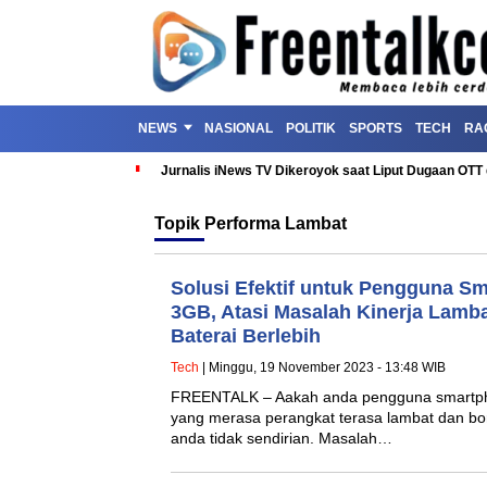
NEWS
NASIONAL
POLITIK
SPORTS
TECH
RA
Jurnalis iNews TV Dikeroyok saat Liput Dugaan OT
Topik
Performa Lambat
Solusi Efektif untuk Pengguna 
3GB, Atasi Masalah Kinerja Lamb
Baterai Berlebih
Tech
| Minggu, 19 November 2023 - 13:48 WIB
FREENTALK – Aakah anda pengguna smartp
yang merasa perangkat terasa lambat dan bor
anda tidak sendirian. Masalah…