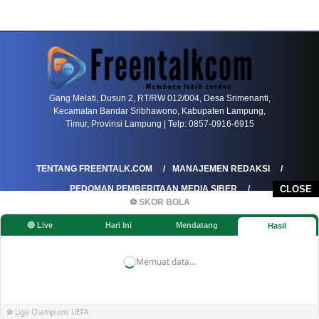
PETIR800 LOGIN
PETIR800
Bagaimana Kasino Online Menjadi Bagian Pentin
Gang Melati, Dusun 2, RT/RW 012/004, Desa Srimenanti,
Kecamatan Bandar Sribhawono, Kabupaten Lampung,
Timur, Provinsi Lampung | Telp: 0857-0916-6915
TENTANG FREENTALK.COM
MANAJEMEN REDAKSI
PEDOMAN PEMBERITAAN MEDIA SIBER
CLOSE
⚽ SKOR BOLA
PEDOMAN PEMBERITAAN RAMAH ANAK
🔴 Live
Hari Ini
Mendatang
Hasil
KOREKSI & KLARIFIKASI
KEBIJAKAN IKLAN / ADVERTORIAL
KEBIJAKAN PRIVASI
DISCLAIMER
Memuat data...
©FREENTALK.COM
⚽ Liga Champions UEFA