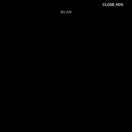
CLOSE ADS
IKLAN
Belum ada produk.
Gagal memuat data cuaca.