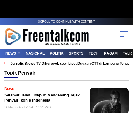
SCROLL TO CONTINUE WITH CONTENT
NEWS
NASIONAL
POLITIK
SPORTS
TECH
RAGAM
TALK
Jurnalis iNews TV Dikeroyok saat Liput Dugaan OTT di Lampung Tenga
Topik
Penyair
News
Selamat Jalan, Jokpin: Mengenang Jejak
Penyair Ikonis Indonesia
Sabtu, 27 April 2024 - 16:21 WIB