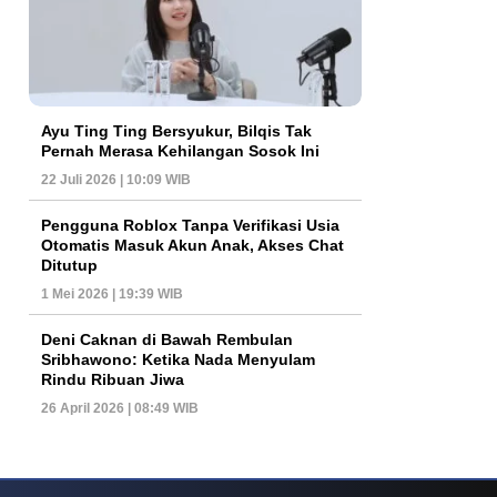
Ayu Ting Ting Bersyukur, Bilqis Tak
Pernah Merasa Kehilangan Sosok Ini
22 Juli 2026 | 10:09 WIB
Pengguna Roblox Tanpa Verifikasi Usia
Otomatis Masuk Akun Anak, Akses Chat
Ditutup
1 Mei 2026 | 19:39 WIB
Deni Caknan di Bawah Rembulan
Sribhawono: Ketika Nada Menyulam
Rindu Ribuan Jiwa
26 April 2026 | 08:49 WIB
ys Dan Popularitas Yang Terus Bertahan Hingga Kini
Poker Online Kembali 