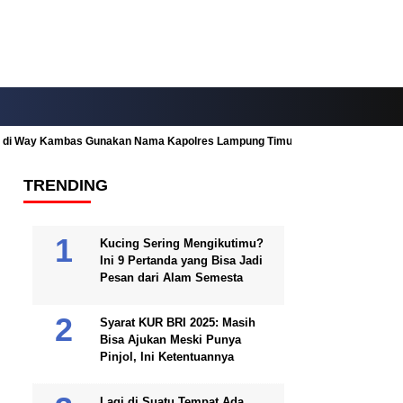
ah di Way Kambas Gunakan Nama Kapolres Lampung Timur
Fitur Nearby
TRENDING
Kucing Sering Mengikutimu?
Ini 9 Pertanda yang Bisa Jadi
Pesan dari Alam Semesta
Syarat KUR BRI 2025: Masih
Bisa Ajukan Meski Punya
Pinjol, Ini Ketentuannya
Lagi di Suatu Tempat Ada