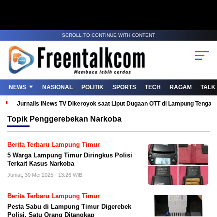
SCROLL TO CONTINUE WITH CONTENT
NEWS
NASIONAL
POLITIK
SPORTS
TECH
RAGAM
TALK
Jurnalis iNews TV Dikeroyok saat Liput Dugaan OTT di Lampung Tenga
Topik
Penggerebekan Narkoba
Berita Terbaru Lampung Timur
5 Warga Lampung Timur Diringkus Polisi
Terkait Kasus Narkoba
Jumat, 30 Mei 2025 - 13:26 WIB
Berita Terbaru Lampung Timur
Pesta Sabu di Lampung Timur Digerebek
Polisi, Satu Orang Ditangkap