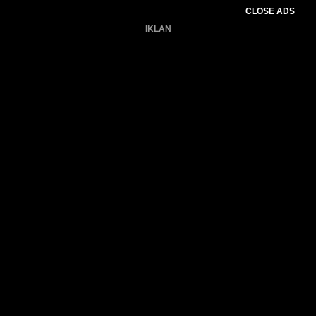
CLOSE ADS
IKLAN
Belum ada produk.
Gagal memuat data cuaca.