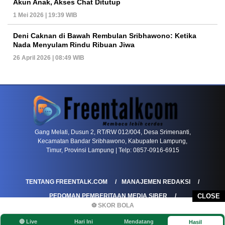
Akun Anak, Akses Chat Ditutup
1 Mei 2026 | 19:39 WIB
Deni Caknan di Bawah Rembulan Sribhawono: Ketika
Nada Menyulam Rindu Ribuan Jiwa
26 April 2026 | 08:49 WIB
PETIR800 LOGIN
PETIR800
Baccarat Dan Evolusi Game Meja Digital Mode
Gang Melati, Dusun 2, RT/RW 012/004, Desa Srimenanti,
Kecamatan Bandar Sribhawono, Kabupaten Lampung,
Timur, Provinsi Lampung | Telp: 0857-0916-6915
TENTANG FREENTALK.COM
MANAJEMEN REDAKSI
PEDOMAN PEMBERITAAN MEDIA SIBER
CLOSE
⚽ SKOR BOLA
PEDOMAN PEMBERITAAN RAMAH ANAK
🔴 Live
Hari Ini
Mendatang
Hasil
KOREKSI & KLARIFIKASI
KEBIJAKAN IKLAN / ADVERTORIAL