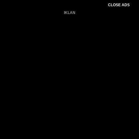
CLOSE ADS
IKLAN
Belum ada produk.
Gagal memuat data cuaca.