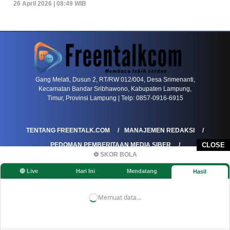
26 April 2026 | 08:49 WIB
PETIR800 LOGIN
PETIR800
Baccarat Dan Evolusi Game Meja Digital Mode
Gang Melati, Dusun 2, RT/RW 012/004, Desa Srimenanti,
Kecamatan Bandar Sribhawono, Kabupaten Lampung,
Timur, Provinsi Lampung | Telp: 0857-0916-6915
TENTANG FREENTALK.COM
MANAJEMEN REDAKSI
PEDOMAN PEMBERITAAN MEDIA SIBER
CLOSE
⚽ SKOR BOLA
PEDOMAN PEMBERITAAN RAMAH ANAK
🔴 Live
Hari Ini
Mendatang
Hasil
KOREKSI & KLARIFIKASI
KEBIJAKAN IKLAN / ADVERTORIAL
KEBIJAKAN PRIVASI
DISCLAIMER
Memuat data...
©FREENTALK.COM