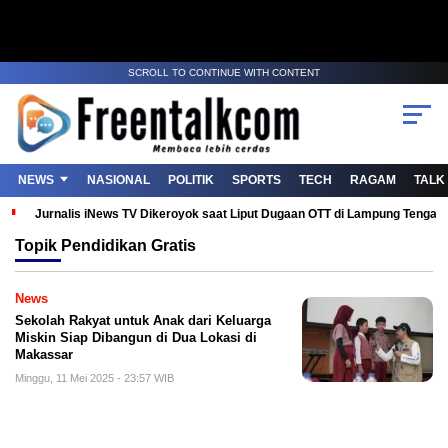
SCROLL TO CONTINUE WITH CONTENT
NEWS
NASIONAL
POLITIK
SPORTS
TECH
RAGAM
TALK
Jurnalis iNews TV Dikeroyok saat Liput Dugaan OTT di Lampung Tenga
Topik
Pendidikan Gratis
News
Sekolah Rakyat untuk Anak dari Keluarga
Miskin Siap Dibangun di Dua Lokasi di
Makassar
Minggu, 11 Mei 2025 - 23:57 WIB