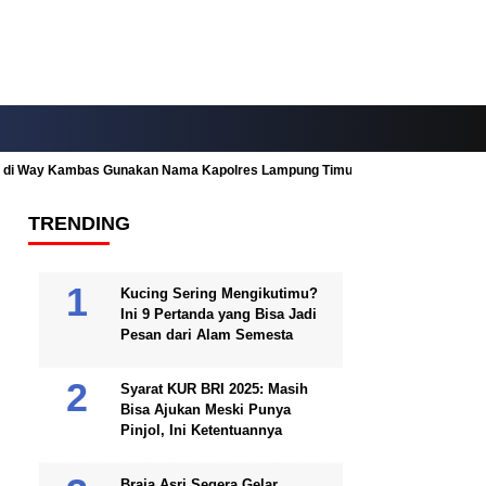
ah di Way Kambas Gunakan Nama Kapolres Lampung Timur
Fitur Nearby
TRENDING
Kucing Sering Mengikutimu?
Ini 9 Pertanda yang Bisa Jadi
Pesan dari Alam Semesta
Syarat KUR BRI 2025: Masih
Bisa Ajukan Meski Punya
Pinjol, Ini Ketentuannya
Braja Asri Segera Gelar