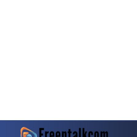
rit Pecinta Game Meja
Baccarat Kembali Menjadi Topik Menarik Di Komunita