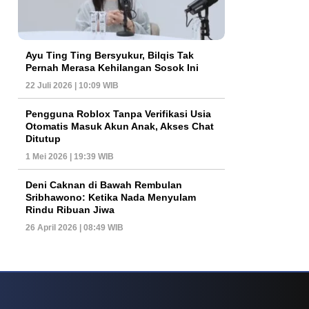
Ayu Ting Ting Bersyukur, Bilqis Tak
Pernah Merasa Kehilangan Sosok Ini
22 Juli 2026 | 10:09 WIB
Pengguna Roblox Tanpa Verifikasi Usia
Otomatis Masuk Akun Anak, Akses Chat
Ditutup
1 Mei 2026 | 19:39 WIB
Deni Caknan di Bawah Rembulan
Sribhawono: Ketika Nada Menyulam
Rindu Ribuan Jiwa
26 April 2026 | 08:49 WIB
s Game Internasional
Tren Permainan Roulette Modern Yang Semakin Ramai