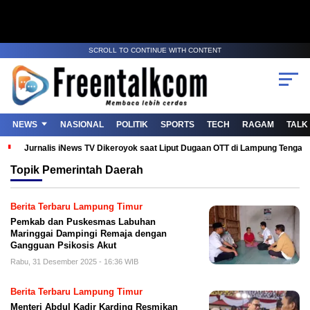
SCROLL TO CONTINUE WITH CONTENT
NEWS
NASIONAL
POLITIK
SPORTS
TECH
RAGAM
TALK
Jurnalis iNews TV Dikeroyok saat Liput Dugaan OTT di Lampung Tenga
Topik
Pemerintah Daerah
Berita Terbaru Lampung Timur
Pemkab dan Puskesmas Labuhan
Maringgai Dampingi Remaja dengan
Gangguan Psikosis Akut
Rabu, 31 Desember 2025 - 16:36 WIB
Berita Terbaru Lampung Timur
Menteri Abdul Kadir Karding Resmikan