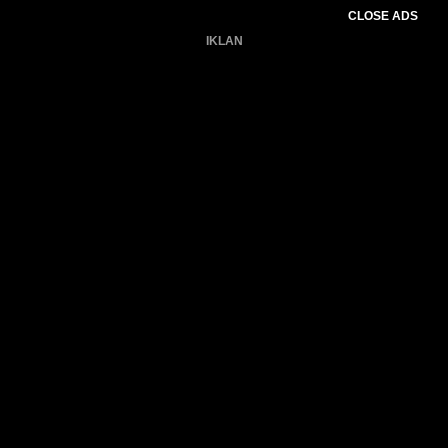
CLOSE ADS
IKLAN
Belum ada produk.
Gagal memuat data cuaca.