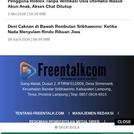
Pengguna Roblox Tanpa Verifikasi Usia Otomatis Masuk
Akun Anak, Akses Chat Ditutup
1 Mei 2026 | 19:39 WIB
Deni Caknan di Bawah Rembulan Sribhawono: Ketika
Nada Menyulam Rindu Ribuan Jiwa
26 April 2026 | 08:49 WIB
PETIR800 LOGIN
PETIR800
Tren Mobile Entertainment Terus Mendorong M
Gang Melati, Dusun 2, RT/RW 012/004, Desa Srimenanti,
Kecamatan Bandar Sribhawono, Kabupaten Lampung,
Timur, Provinsi Lampung | Telp: 0857-0916-6915
TENTANG FREENTALK.COM
MANAJEMEN REDAKSI
PEDOMAN PEMBERITAAN MEDIA SIBER
CLOSE
⚽ SKOR BOLA
PEDOMAN PEMBERITAAN RAMAH ANAK