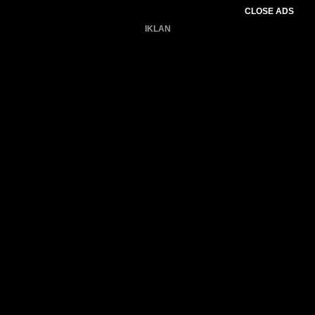
CLOSE ADS
IKLAN
Belum ada produk.
Gagal memuat data cuaca.