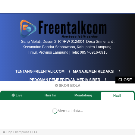
PETIR800 LOGIN
PETIR800
Bagaimana Kasino Online Menjadi Bagian Pentin
Gang Melati, Dusun 2, RT/RW 012/004, Desa Srimenanti,
Kecamatan Bandar Sribhawono, Kabupaten Lampung,
Timur, Provinsi Lampung | Telp: 0857-0916-6915
TENTANG FREENTALK.COM
MANAJEMEN REDAKSI
PEDOMAN PEMBERITAAN MEDIA SIBER
CLOSE
⚽ SKOR BOLA
PEDOMAN PEMBERITAAN RAMAH ANAK
🔴 Live
Hari Ini
Mendatang
Hasil
KOREKSI & KLARIFIKASI
KEBIJAKAN IKLAN / ADVERTORIAL
KEBIJAKAN PRIVASI
DISCLAIMER
Memuat data...
©FREENTALK.COM
⚽ Liga Champions UEFA