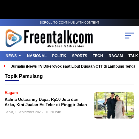
SCROLL TO CONTINUE WITH CONTENT
NEWS
NASIONAL
POLITIK
SPORTS
TECH
RAGAM
TALK
Jurnalis iNews TV Dikeroyok saat Liput Dugaan OTT di Lampung Tenga
Topik
Pamulang
Ragam
Kalina Octaranny Dapat Rp50 Juta dari
Azka, Kini Jualan Es Teler di Pinggir Jalan
Senin, 1 September 2025 - 10:20 WIB