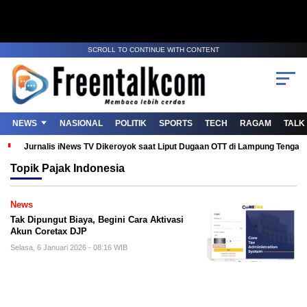
SCROLL TO CONTINUE WITH CONTENT
NEWS
NASIONAL
POLITIK
SPORTS
TECH
RAGAM
TALK
Jurnalis iNews TV Dikeroyok saat Liput Dugaan OTT di Lampung Tenga
Topik
Pajak Indonesia
News
Tak Dipungut Biaya, Begini Cara Aktivasi
Akun Coretax DJP
Selasa, 6 Januari 2026 - 08:16 WIB