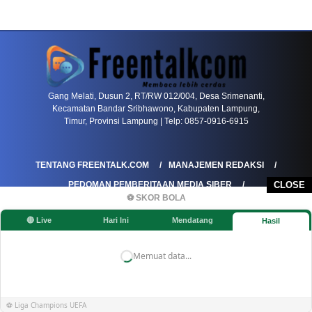
PETIR800 LOGIN
PETIR800
Bagaimana Kasino Online Menjadi Bagian Pentin
Gang Melati, Dusun 2, RT/RW 012/004, Desa Srimenanti,
Kecamatan Bandar Sribhawono, Kabupaten Lampung,
Timur, Provinsi Lampung | Telp: 0857-0916-6915
TENTANG FREENTALK.COM
MANAJEMEN REDAKSI
PEDOMAN PEMBERITAAN MEDIA SIBER
CLOSE
⚽ SKOR BOLA
PEDOMAN PEMBERITAAN RAMAH ANAK
🔴 Live
Hari Ini
Mendatang
Hasil
KOREKSI & KLARIFIKASI
KEBIJAKAN IKLAN / ADVERTORIAL
KEBIJAKAN PRIVASI
DISCLAIMER
Memuat data...
©FREENTALK.COM
⚽ Liga Champions UEFA