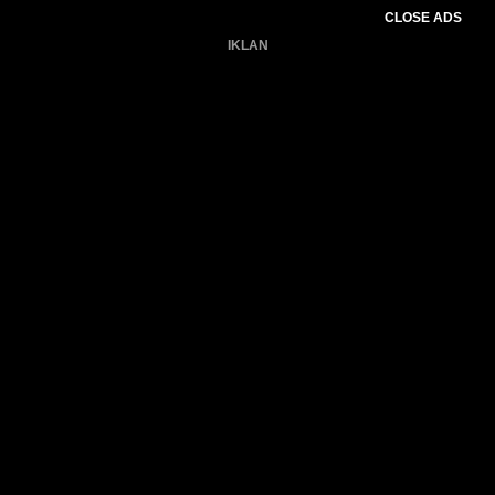
CLOSE ADS
IKLAN
Belum ada produk.
Gagal memuat data cuaca.