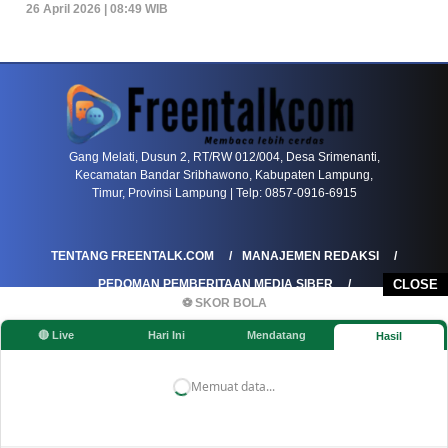
26 April 2026 | 08:49 WIB
PETIR800 LOGIN
PETIR800
Tren Mobile Entertainment Terus Mendorong M
Gang Melati, Dusun 2, RT/RW 012/004, Desa Srimenanti,
Kecamatan Bandar Sribhawono, Kabupaten Lampung,
Timur, Provinsi Lampung | Telp: 0857-0916-6915
TENTANG FREENTALK.COM
MANAJEMEN REDAKSI
PEDOMAN PEMBERITAAN MEDIA SIBER
CLOSE
⚽ SKOR BOLA
PEDOMAN PEMBERITAAN RAMAH ANAK
🔴 Live
Hari Ini
Mendatang
Hasil
KOREKSI & KLARIFIKASI
KEBIJAKAN IKLAN / ADVERTORIAL
KEBIJAKAN PRIVASI
DISCLAIMER
Memuat data...
©FREENTALK.COM