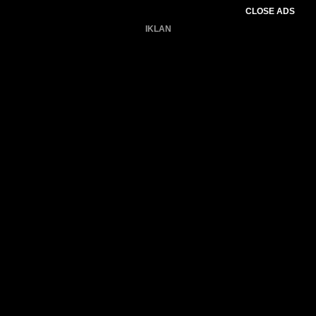
CLOSE ADS
IKLAN
Belum ada produk.
Gagal memuat data cuaca.