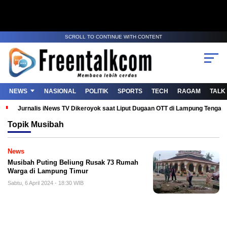
SCROLL TO CONTINUE WITH CONTENT
NEWS
NASIONAL
POLITIK
SPORTS
TECH
RAGAM
TALK
Jurnalis iNews TV Dikeroyok saat Liput Dugaan OTT di Lampung Tenga
Topik
Musibah
News
Musibah Puting Beliung Rusak 73 Rumah
Warga di Lampung Timur
Sabtu, 6 April 2024 - 18:30 WIB