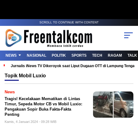
SCROLL TO CONTINUE WITH CONTENT
NEWS
NASIONAL
POLITIK
SPORTS
TECH
RAGAM
TALK
Jurnalis iNews TV Dikeroyok saat Liput Dugaan OTT di Lampung Tenga
Topik
Mobil Luxio
News
Tragis! Kecelakaan Mematikan di Lintas
Timur, Sepeda Motor CB vs Mobil Luxio:
Pengakuan Sopir Buka Fakta-Fakta
Penting
Kamis, 4 Januari 2024 - 09:28 WIB