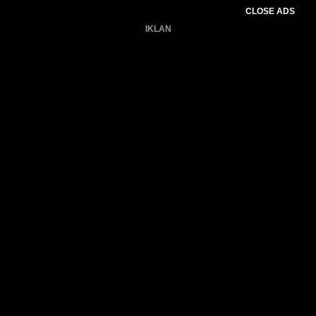
CLOSE ADS
IKLAN
Belum ada produk.
Gagal memuat data cuaca.