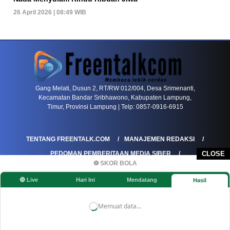
26 April 2026 | 08:49 WIB
PETIR800 LOGIN
PETIR800
Mengapa Blackjack Masih Menjadi Pilihan Favo
Gang Melati, Dusun 2, RT/RW 012/004, Desa Srimenanti,
Kecamatan Bandar Sribhawono, Kabupaten Lampung,
Timur, Provinsi Lampung | Telp: 0857-0916-6915
TENTANG FREENTALK.COM
MANAJEMEN REDAKSI
PEDOMAN PEMBERITAAN MEDIA SIBER
CLOSE
⚽ SKOR BOLA
PEDOMAN PEMBERITAAN RAMAH ANAK
🔴 Live
Hari Ini
Mendatang
Hasil
KOREKSI & KLARIFIKASI
KEBIJAKAN IKLAN / ADVERTORIAL
KEBIJAKAN PRIVASI
DISCLAIMER
Memuat data...
©FREENTALK.COM